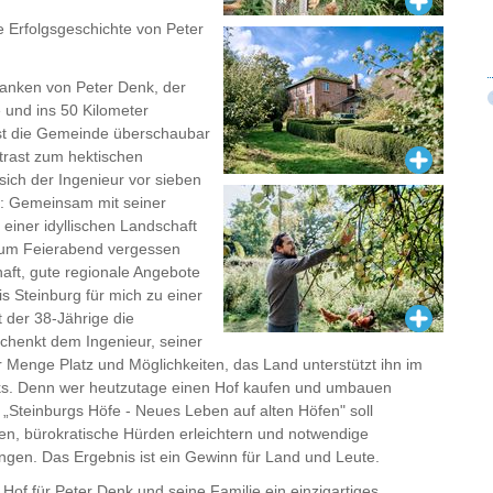
ie Erfolgsgeschichte von Peter
danken von Peter Denk, der
 und ins 50 Kilometer
ist die Gemeinde überschaubar
trast zum hektischen
ich der Ingenieur vor sieben
: Gemeinsam mit seiner
 einer idyllischen Landschaft
 zum Feierabend vergessen
haft, gute regionale Angebote
s Steinburg für mich zu einer
t der 38-Jährige die
chenkt dem Ingenieur, seiner
 Menge Platz und Möglichkeiten, das Land unterstützt ihn im
ks. Denn wer heutzutage einen Hof kaufen und umbauen
 „Steinburgs Höfe - Neues Leben auf alten Höfen" soll
zen, bürokratische Hürden erleichtern und notwendige
ngen. Das Ergebnis ist ein Gewinn für Land und Leute.
 Hof für Peter Denk und seine Familie ein einzigartiges