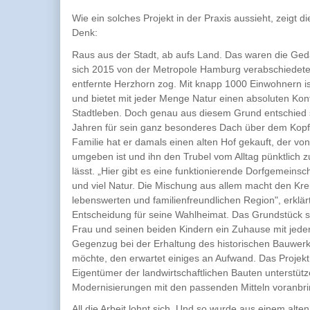
Wie ein solches Projekt in der Praxis aussieht, zeigt d
Denk:
Raus aus der Stadt, ab aufs Land. Das waren die Ge
sich 2015 von der Metropole Hamburg verabschiedete
entfernte Herzhorn zog. Mit knapp 1000 Einwohnern 
und bietet mit jeder Menge Natur einen absoluten Kon
Stadtleben. Doch genau aus diesem Grund entschied s
Jahren für sein ganz besonderes Dach über dem Kopf
Familie hat er damals einen alten Hof gekauft, der von
umgeben ist und ihn den Trubel vom Alltag pünktlich
lässt. „Hier gibt es eine funktionierende Dorfgemeinsc
und viel Natur. Die Mischung aus allem macht den Krei
lebenswerten und familienfreundlichen Region", erklär
Entscheidung für seine Wahlheimat. Das Grundstück s
Frau und seinen beiden Kindern ein Zuhause mit jeder
Gegenzug bei der Erhaltung des historischen Bauwer
möchte, den erwartet einiges an Aufwand. Das Projekt
Eigentümer der landwirtschaftlichen Bauten unterstüt
Modernisierungen mit den passenden Mitteln voranbri
All die Arbeit lohnt sich. Und so wurde aus einem alten