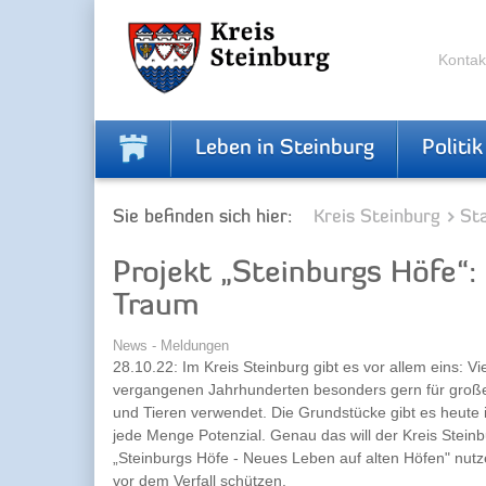
Zur
Zum
Navigation
Inhalt
springen
springen
Kontak
Leben in Steinburg
Politik
Sie befinden sich hier:
Kreis Steinburg
Sta
Projekt „Steinburgs Höfe“: 
Traum
News - Meldungen
28.10.22: Im Kreis Steinburg gibt es vor allem eins: V
vergangenen Jahrhunderten besonders gern für große
und Tieren verwendet. Die Grundstücke gibt es heute
jede Menge Potenzial. Genau das will der Kreis Steinb
„Steinburgs Höfe - Neues Leben auf alten Höfen" nutze
vor dem Verfall schützen.