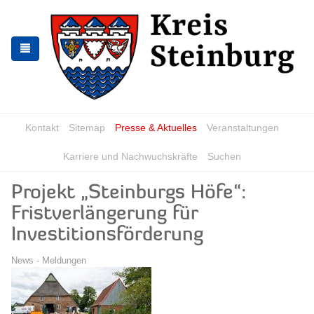
Zur
Zum
Navigation
Inhalt
springen
springen
Kontakt
Sitemap
Presse & Aktuelles
Veranstaltungen
Karriere und Nachwuchskräfte
Suchen
Projekt „Steinburgs Höfe“:
Fristverlängerung für
Investitionsförderung
News - Meldungen