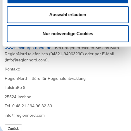
Parallel zur Investitionsförderung verläuft das Beratungsmodul
ohne Fristen. Es sind dauerhaft Anfragen möglich, sei es für die
Auswahl erlauben
kostenfreie Erstberatung oder für die Konzepterstellung, die zur
Hälfte durch den Kreis Steinburg bezuschusst wird.
Nur notwendige Cookies
Weitere Informationen zu allen Inhalten des Förderprogramms
sowie Formulare und Auswahlkriterien finden Sie auf
www.steinburgs-hoefe.de
. Bei Fragen erreichen Sie das Büro
RegionNord telefonisch (04821-94963230) oder per E-Mail
(info@regionnord.com).
Kontakt:
RegionNord – Büro für Regionalentwicklung
Talstraße 9
25524 Itzehoe
Tel. 0 48 21 / 94 96 32 30
info@regionnord.com
Zurück