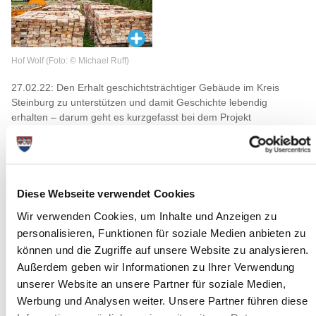
Hof Wolf (Foto: © Michael Ruff)
27.02.22: Den Erhalt geschichtsträchtiger Gebäude im Kreis
Steinburg zu unterstützen und damit Geschichte lebendig
erhalten – darum geht es kurzgefasst bei dem Projekt
„Steinburgs Höfe – Neues Leben auf alten Höfen“.
Bauvorhaben an alten Gebäuden können für Eigentümerinnen
und Eigentümer eine große Herausforderung darstellen. Um den
Bestand eines Gebäudes zu sichern, sind Instandhaltungs- und
Diese Webseite verwendet Cookies
Umbaumaßnahmen oft zwingend nötig. Genau dort setzt das
Förderprogramm „Steinburgs Höfe" des Kreises Steinburg an.
Wir verwenden Cookies, um Inhalte und Anzeigen zu
Unterstützt werden Bauvorhaben durch eine gezielte Beratung,
personalisieren, Funktionen für soziale Medien anbieten zu
Planung und nun auch durch die Vergabe von Fördermitteln.
können und die Zugriffe auf unsere Website zu analysieren.
Grundvoraussetzung für die Teilnahme am Förderprogramm ist,
Außerdem geben wir Informationen zu Ihrer Verwendung
dass die Hofanlage im Kreis Steinburg liegt und vor 1945 erbaut
unserer Website an unsere Partner für soziale Medien,
wurde. Es wird zwischen Gebäuden mit und ohne
Werbung und Analysen weiter. Unsere Partner führen diese
Denkmalsstatus unterschieden. Während bei