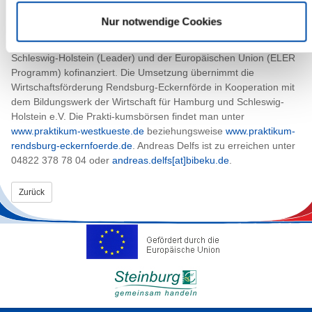
„Praktikum Rendsburg-Eckernförde“ wird durch die Aktivregionen
Nur notwendige Cookies
Eider- und Kanalregion Rendsburg, Mittelholstein und
Eckernförder Bucht mit Mitteln des Bundes, des Landes
Schleswig-Holstein (Leader) und der Europäischen Union (ELER
Programm) kofinanziert. Die Umsetzung übernimmt die
Wirtschaftsförderung Rendsburg-Eckernförde in Kooperation mit
dem Bildungswerk der Wirtschaft für Hamburg und Schleswig-
Holstein e.V. Die Prakti-kumsbörsen findet man unter
www.praktikum-westkueste.de
beziehungsweise
www.praktikum-
rendsburg-eckernfoerde.de
. Andreas Delfs ist zu erreichen unter
04822 378 78 04 oder
andreas.delfs[at]bibeku.de
.
Zurück