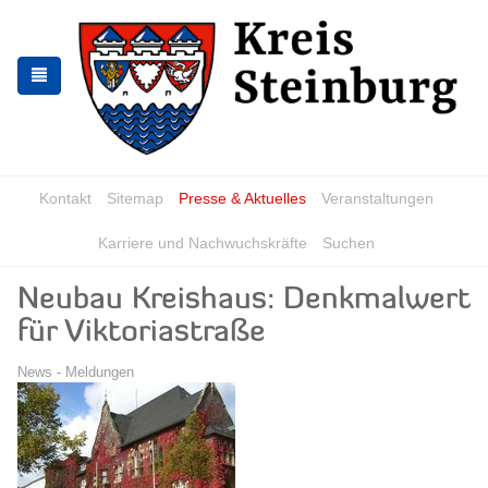
Zur
Zum
Navigation
Inhalt
springen
springen
Kontakt
Sitemap
Presse & Aktuelles
Veranstaltungen
Karriere und Nachwuchskräfte
Suchen
Neubau Kreishaus: Denkmalwert
für Viktoriastraße
News - Meldungen