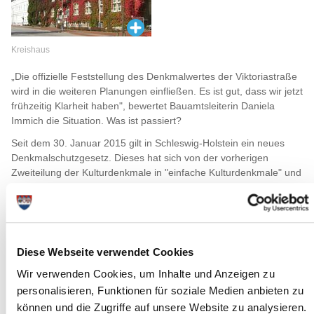
Kreishaus
„Die offizielle Feststellung des Denkmalwertes der Viktoriastraße
wird in die weiteren Planungen einfließen. Es ist gut, dass wir jetzt
frühzeitig Klarheit haben", bewertet Bauamtsleiterin Daniela
Immich die Situation. Was ist passiert?
Seit dem 30. Januar 2015 gilt in Schleswig-Holstein ein neues
Denkmalschutzgesetz. Dieses hat sich von der vorherigen
Zweiteilung der Kulturdenkmale in "einfache Kulturdenkmale" und
eingetragene "Kulturdenkmale von besonderer Bedeutung"
getrennt und neue Begriffsbestimmungen eingeführt. Die
ehemals einfachen Kulturdenkmale werden seit Anfang 2015
landesweit auf ihre Denkmalwürdigkeit hin begutachtet und bei
Bedarf nachinventarisiert. Zum Zeitpunkt der Auslobung des
Diese Webseite verwendet Cookies
städtebaulichen Wettbewerbs war die Viktoriastraße leider noch
Wir verwenden Cookies, um Inhalte und Anzeigen zu
nicht abschließend bewertet worden.
personalisieren, Funktionen für soziale Medien anbieten zu
Als im Zuge der Sachverständigenprüfung der
können und die Zugriffe auf unsere Website zu analysieren.
Wettbewerbsbeiträge offensichtlich wurde, dass manche