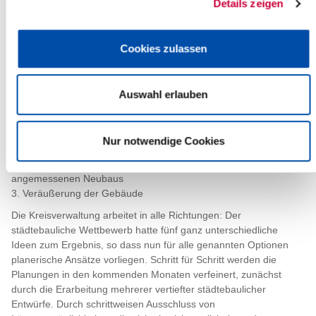
Details zeigen
wesentlichen Merkmale des Kulturdenkmals sind Umfang und
Reichweite der Unterschutzstellung ersichtlich. Die zukünftige
Gebäudeplanung muss diese Aspekte berücksichtigen oder eine
Cookies zulassen
Abweichung überzeugend begründen. Einfluss auf den Fortgang
des jetzt anstehenden gutachterlichen Verfahrens bzw. die
städtebaulichen Entwürfe hat die Eintragung zunächst nicht.
Auswahl erlauben
Für den Umgang mit den Bestandsgebäuden des Bollhardt'schen
Gebäudes und des ehemaligen Bahnhofshotels kommen
grundsätzlich drei Möglichkeiten in Betracht:
Nur notwendige Cookies
1. Sanierung der Gebäude oder Neubau hinter alten Fassaden
2. Abriss der Gebäude zur Errichtung eines städtebaulich
angemessenen Neubaus
3. Veräußerung der Gebäude
Die Kreisverwaltung arbeitet in alle Richtungen: Der
städtebauliche Wettbewerb hatte fünf ganz unterschiedliche
Ideen zum Ergebnis, so dass nun für alle genannten Optionen
planerische Ansätze vorliegen. Schritt für Schritt werden die
Planungen in den kommenden Monaten verfeinert, zunächst
durch die Erarbeitung mehrerer vertiefter städtebaulicher
Entwürfe. Durch schrittweisen Ausschluss von