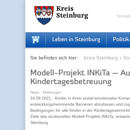
Zur
Zum
Navigation
Inhalt
springen
springen
Kontak
Leben in Steinburg
Politik
Sie befinden sich hier:
Kreis Steinburg
Sta
Modell-Projekt INKiTa – Au
Kindertagesbetreuung
News - Meldungen
24.09.2021 - Kinder in ihren sozial-emotionalen Komp
entwicklungshemmende Barrieren abzubauen und zugl
Bedingungen für alle Kinder in der Kindertageseinricht
Ziele des strukturellen Modell-Projekts INKiTa, entwi
Steinburg.