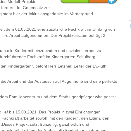
des Modell-Projekts
u fördern. Im Gegensatz zur
derung steht hier der Inklusionsgedanke im Vordergrund.
 seit dem 01.05.2021 eine zusätzliche Fachkraft im Umfang von
ihre Arbeit aufgenommen. Der Projektzeitraum beträgt 2
 um alle Kinder mit einzubinden und soziales Lernen zu
tdurchführende Fachkraft im Kindergarten Schulberg.
n Kindergarten“, betont Herr Letzner, Leiter der Ev.-luth.
die Arbeit und der Austausch auf Augenhöhe sind eine perfekte
 dem Familienzentrum und dem Stadtjugendpfleger wird positiv
 lief bis 15.09.2021. Das Projekt in zwei Einrichtungen
 Fachkraft arbeitet sowohl mit den Kindern, den Eltern, den
ieses Projekt setzt frühzeitig, ganzheitlich und
Bartholomä, Leitung der Stabsstelle Kindertagesbetreuung,