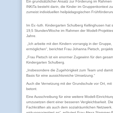
Ein grundsätzlicher Ansatz zur Förderung im Rahmen 
INKiTa besteht darin, die Kinder im Gruppenkontext z
zumeist individuellen heilpädagogischen Frühför
Im Ev.-luth. Kindergarten Schulberg Kellinghusen hat
19,5 Stunden/Woche im Rahmen der Modell-Projektes 
Jahre.
„Ich arbeite mit den Kindern vorrangig in der Gruppe,
ermöglichen“, berichtet Frau Johanna Pietsch, projek
„Frau Pietsch ist ein enormer Zugewinn für den gesamte
Kindergarten Schulberg.
„Insbesondere die Zugehörigkeit zum Team und damit 
Basis für eine aussichtsreiche Umsetzung.“
Auch die Vernetzung mit der Grundschule vor Ort, mit
betont.
Eine Ausschreibung für eine weitere Modell-Einrichtung
umzusetzen dient einer besseren Vergleichbarkeit. Die
Fachkräften als auch dem sozialräumlichen Netzwerk. „D
wirkungsorientiert an“, erläutert Frau Alexa Stammer-