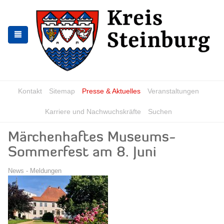
Zur
Zum
Navigation
Inhalt
springen
springen
Kontakt
Sitemap
Presse & Aktuelles
Veranstaltungen
Karriere und Nachwuchskräfte
Suchen
Märchenhaftes Museums-
Sommerfest am 8. Juni
News - Meldungen