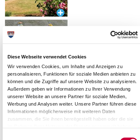
Diese Webseite verwendet Cookies
Wir verwenden Cookies, um Inhalte und Anzeigen zu
28.05.2024
personalisieren, Funktionen für soziale Medien anbieten zu
Am Samstag, den 8.Juni 2024, lädt das Team des Kreismuseums
können und die Zugriffe auf unsere Website zu analysieren.
Prinzeßhof zum großen Museums-Sommerfest in den
Außerdem geben wir Informationen zu Ihrer Verwendung
Prinzeßhofpark ein. Ab 14 Uhr sind Jung und Alt herzlich
unserer Website an unsere Partner für soziale Medien,
willkommen: Im bunten Programm ist für alle etwas dabei und der
Werbung und Analysen weiter. Unsere Partner führen diese
Eintritt ins Museum ist an diesem Tag frei. Im Park wird es Live-
Informationen möglicherweise mit weiteren Daten
Musik, einen Eiswagen, Kaffee & Kuchen und viele Möglichkeiten
zusammen, die Sie ihnen bereitgestellt haben oder die sie
zum Mitmachen und Ausprobieren geben. Der Schulchor des
im Rahmen Ihrer Nutzung der Dienste gesammelt haben.
Sophie-Scholl-Gymnasiums unter der Leitung von Sandra
Buschmann wird einem bunten Song-Repertoire für einen
Einwilligungsauswahl
musikalischen Auftakt sorgen.