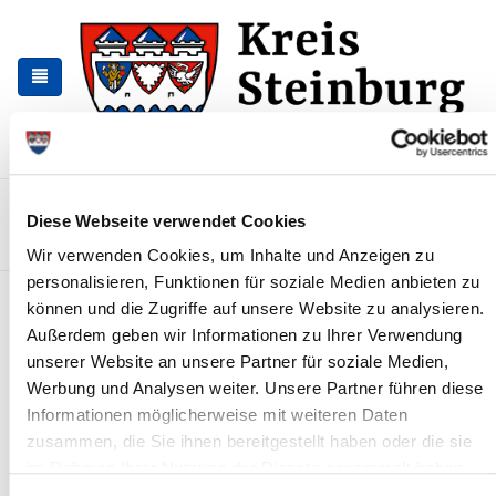
Zur
Zum
Navigation
Inhalt
springen
springen
Kontakt
Sitemap
Presse & Aktuelles
Veranstaltungen
Diese Webseite verwendet Cookies
Karriere und Nachwuchskräfte
Suchen
Wir verwenden Cookies, um Inhalte und Anzeigen zu
personalisieren, Funktionen für soziale Medien anbieten zu
Landtagswahl am 07. Mai 2017
können und die Zugriffe auf unsere Website zu analysieren.
Außerdem geben wir Informationen zu Ihrer Verwendung
News - Meldungen
unserer Website an unsere Partner für soziale Medien,
Werbung und Analysen weiter. Unsere Partner führen diese
Informationen möglicherweise mit weiteren Daten
zusammen, die Sie ihnen bereitgestellt haben oder die sie
im Rahmen Ihrer Nutzung der Dienste gesammelt haben.