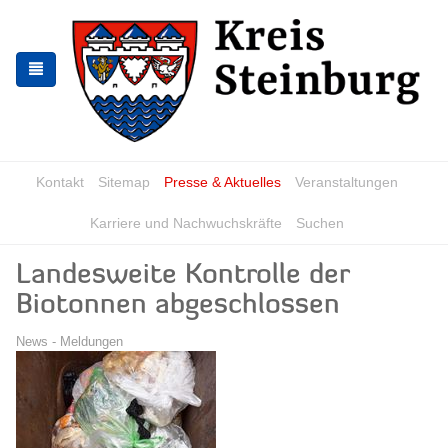
Zur
Zum
Navigation
Inhalt
springen
springen
Kontakt
Sitemap
Presse & Aktuelles
Veranstaltungen
Karriere und Nachwuchskräfte
Suchen
Landesweite Kontrolle der
Biotonnen abgeschlossen
News - Meldungen