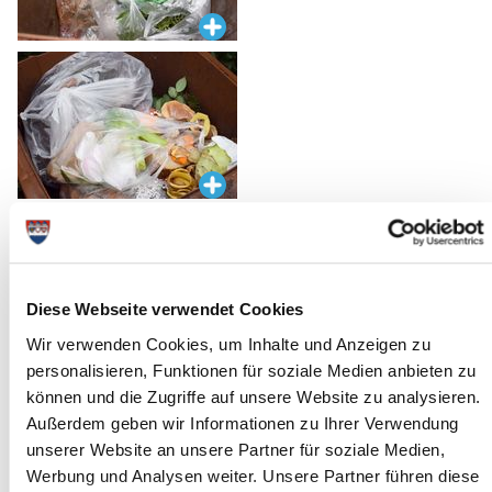
Der Kreis Steinburg zieht positive Bilanz
Die Herstellung von Qualitätskompost aus Bioabfall wird durch zu
hohe Störstoffanteile immer schwieriger. Um dem
Diese Webseite verwendet Cookies
entgegenzuwirken haben die schleswig-holsteinischen
Abfallentsorger vom 07. bis zum 17. September mit
Wir verwenden Cookies, um Inhalte und Anzeigen zu
Unterstützung des Ministeriums für Umwelt- und Landwirtschaft
personalisieren, Funktionen für soziale Medien anbieten zu
eine landesweite Tonnenkontrollaktion durchgeführt und falsch
können und die Zugriffe auf unsere Website zu analysieren.
gefüllte Biotonnen stehen gelassen – auch im Kreis Steinburg.
Außerdem geben wir Informationen zu Ihrer Verwendung
Diese stichprobenartigen Kontrollen werden fortgesetzt.
unserer Website an unsere Partner für soziale Medien,
Obst- und Gemüsereste, verdorbene Lebensmittel, Rasenschnitt
Werbung und Analysen weiter. Unsere Partner führen diese
– all das landet im Kreis Steinburg seit Jahren in der Biotonne.