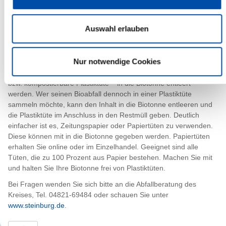
Entsorgungsunternehmen ist auf eine korrekte Abfalltrennung der
Bürgerinnen und Bürger angewiesen. Nur aus sauberen
Auswahl erlauben
Bioabfällen kann saubere Komposterde werden.“
Bioabfallsammlung im Haushalt: So geht’s richtig.
Nur notwendige Cookies
Bioabfälle sollten im besten Fall lose in einem dafür
vorgesehenen Behälter gesammelt und direkt – ohne Plastiktüte
bzw. kompostierbare Plastiktüte – in die Biotonne entleert
werden. Wer seinen Bioabfall dennoch in einer Plastiktüte
sammeln möchte, kann den Inhalt in die Biotonne entleeren und
die Plastiktüte im Anschluss in den Restmüll geben. Deutlich
einfacher ist es, Zeitungspapier oder Papiertüten zu verwenden.
Diese können mit in die Biotonne gegeben werden. Papiertüten
erhalten Sie online oder im Einzelhandel. Geeignet sind alle
Tüten, die zu 100 Prozent aus Papier bestehen. Machen Sie mit
und halten Sie Ihre Biotonne frei von Plastiktüten.
Bei Fragen wenden Sie sich bitte an die Abfallberatung des
Kreises, Tel. 04821-69484 oder schauen Sie unter
www.steinburg.de
.