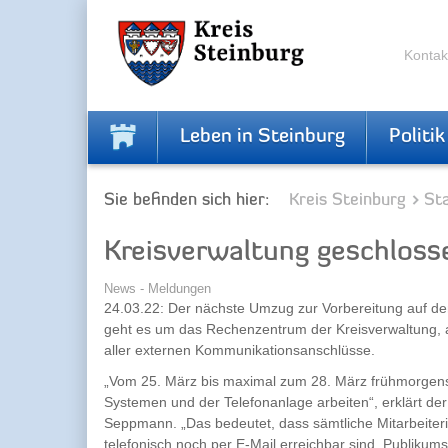
Zur
Zum
Navigation
Inhalt
springen
springen
Kontak
Leben in Steinburg
Politik
Sie befinden sich hier:
Kreis Steinburg
Sta
Kreisverwaltung geschloss
News - Meldungen
24.03.22: Der nächste Umzug zur Vorbereitung auf de
geht es um das Rechenzentrum der Kreisverwaltung, 
aller externen Kommunikationsanschlüsse.
„Vom 25. März bis maximal zum 28. März frühmorgens 
Systemen und der Telefonanlage arbeiten“, erklärt der 
Seppmann. „Das bedeutet, dass sämtliche Mitarbeiter
telefonisch noch per E-Mail erreichbar sind. Publikum