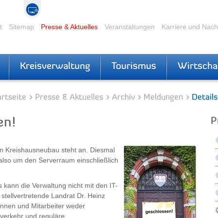
t
Sitemap
Presse & Aktuelles
Veranstaltungen
Karriere und Nac
Kreisverwaltung
Tourismus
Wirtscha
rtseite
Presse & Aktuelles
Archiv
Meldungen
Details
en!
P
n Kreishausneubau steht an. Diesmal
also um den Serverraum einschließlich
kann die Verwaltung nicht mit den IT-
stellvertretende Landrat Dr. Heinz
innen und Mitarbeiter weder
sverkehr und reguläre