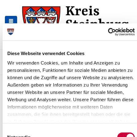
Zur
Zum
Navigation
Inhalt
springen
springen
Diese Webseite verwendet Cookies
Kontakt
Sitemap
Presse & Aktuelles
Veranstaltungen
Wir verwenden Cookies, um Inhalte und Anzeigen zu
Karriere und Nachwuchskräfte
Suchen
personalisieren, Funktionen für soziale Medien anbieten zu
können und die Zugriffe auf unsere Website zu analysieren.
Kreisgesundheitsamt zeitweise
Außerdem geben wir Informationen zu Ihrer Verwendung
geschlossen
unserer Website an unsere Partner für soziale Medien,
Werbung und Analysen weiter. Unsere Partner führen diese
News - Meldungen
Informationen möglicherweise mit weiteren Daten
zusammen, die Sie ihnen bereitgestellt haben oder die sie
im Rahmen Ihrer Nutzung der Dienste gesammelt haben.
Einwilligungsauswahl