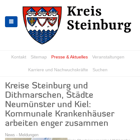
Zur
Zum
Navigation
Inhalt
springen
springen
Kontakt
Sitemap
Presse & Aktuelles
Veranstaltungen
Karriere und Nachwuchskräfte
Suchen
Kreise Steinburg und
Dithmarschen, Städte
Neumünster und Kiel:
Kommunale Krankenhäuser
arbeiten enger zusammen
News - Meldungen