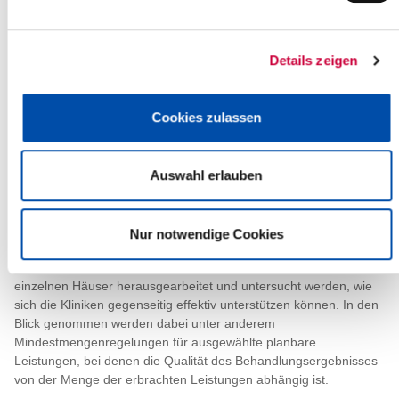
Die Kreise und Städte vereinbarten mit dem Letter of Intent drei
Punkte für die ersten gemeinsamen Schritte einer
zukunftsorientierten Zusammenarbeit ihrer Krankenhäuser. Zum
Details zeigen
einen soll geprüft werden, ob in einem Zweckverband oder in
einer anderen Trägerform der vier Krankenhausgesellschaften
zentrale Leistungen gemeinsam erbracht werden können. Im
Cookies zulassen
Vordergrund stehen dabei zunächst Überlegungen für
gemeinsame Verwaltungsdienstleistungen, IT-Dienstleistungen,
Beschaffung von medizinischem Bedarf, Apothekenleistungen
Auswahl erlauben
und ähnliche Aufgaben.
Zum anderen sollen die Geschäftsführerinnen und
Geschäftsführer der Krankenhausgesellschaften darlegen, wie
Nur notwendige Cookies
ihre Häuser im Bereich der Krankenversorgung intensiver
zusammenarbeiten können. Dabei sollen die Stärken der
einzelnen Häuser herausgearbeitet und untersucht werden, wie
sich die Kliniken gegenseitig effektiv unterstützen können. In den
Blick genommen werden dabei unter anderem
Mindestmengenregelungen für ausgewählte planbare
Leistungen, bei denen die Qualität des Behandlungsergebnisses
von der Menge der erbrachten Leistungen abhängig ist.