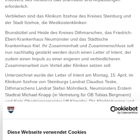
erforderlich.
Verblieben sind das Klinikum Itzehoe des Kreises Steinburg und
der Stadt Itzehoe, die Westküstenkliniken
Brunsbüttel und Heide des Kreises Dithmarschen, das Friedrich-
Ebert-Krankenhaus Neumünster und das Städtische
Krankenhaus Kiel. Ihr Zusammenhalt und Zusammenschluss soll
nun nachhaltig gestärkt werden durch einen Letter of Intent, der
zudem einen Impuls zu einer engeren und verbindlicheren
Zusammenarbeit zum Vorteil aller Kliniken setzen soll.
Unterzeichnet wurde der Letter of Intent am Montag, 15. April, im
Klinikum Itzehoe von Steinburgs Landrat Claudius Teske,
Dithmarschens Landrat Stefan Mohrdieck, Neumünsters Erstem
Stadtrat Michael Knapp (in Vertretung für OB Tobias Bergmann)
und Kiels Oberbürgermeister Ulf Kämpfer. Die Klinikleitungen und
der Vorstandsvorsitzende des 6K KlinikVerbundes, Dr. Martin
Blümke (Westküstenklinikum Heide), nahmen an der
Unterzeichnung teil.
Landrat Claudius Teske (Kreis Steinburg) freute sich sehr, „dass
Diese Webseite verwendet Cookies
wir heute am Krankenhausstandort in Itzehoe im Kreis Steinburg