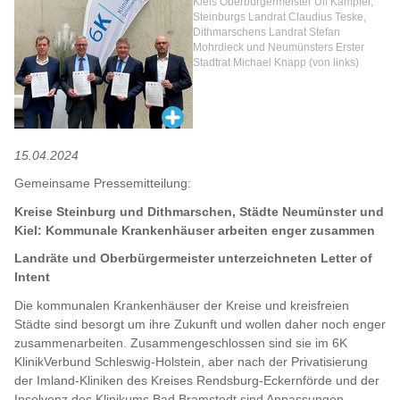
Kiels Oberbürgermeister Ulf Kämpfer,
Steinburgs Landrat Claudius Teske,
Dithmarschens Landrat Stefan
Mohrdieck und Neumünsters Erster
Stadtrat Michael Knapp (von links)
15.04.2024
Gemeinsame Pressemitteilung:
Kreise Steinburg und Dithmarschen, Städte Neumünster und
Kiel: Kommunale Krankenhäuser arbeiten enger zusammen
Landräte und Oberbürgermeister unterzeichneten Letter of
Intent
Die kommunalen Krankenhäuser der Kreise und kreisfreien
Städte sind besorgt um ihre Zukunft und wollen daher noch enger
zusammenarbeiten. Zusammengeschlossen sind sie im 6K
KlinikVerbund Schleswig-Holstein, aber nach der Privatisierung
der Imland-Kliniken des Kreises Rendsburg-Eckernförde und der
Insolvenz des Klinikums Bad Bramstedt sind Anpassungen