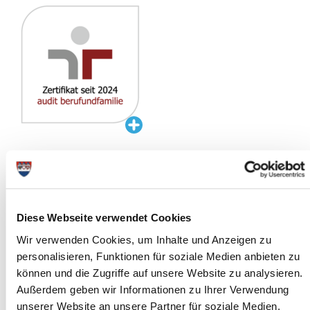
28.11.2024
Der Kreis Steinburg darf sich freuen: Mit dem Zertifikat „audit
berufundfamilie“ wurde die Kreisverwaltung offiziell für ihr
Engagement zur besseren Vereinbarkeit von Beruf und Familie
Diese Webseite verwendet Cookies
ausgezeichnet. Das Audit ist ein renommiertes Zertifikat, das von
der berufundfamilie Service GmbH, einer Initiative der Hertie-
Wir verwenden Cookies, um Inhalte und Anzeigen zu
Stiftung, vergeben wird und zeigt, dass der Kreis Steinburg die
personalisieren, Funktionen für soziale Medien anbieten zu
Bedürfnisse seiner Mitarbeitenden im Blick hat.
können und die Zugriffe auf unsere Website zu analysieren.
„Wir wollen ein Arbeitgeber sein, bei dem Berufs- und
Außerdem geben wir Informationen zu Ihrer Verwendung
Familienleben möglichst Hand in Hand gehen können“, betont
unserer Website an unsere Partner für soziale Medien,