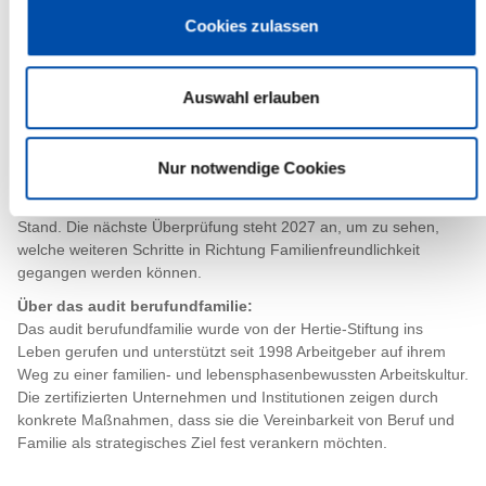
gebracht.
Cookies zulassen
„Mit unseren neuen Regelungen und Unterstützungsangeboten
gehen wir einen wichtigen Schritt, um den Kreis Steinburg für
Auswahl erlauben
bestehende und neue Mitarbeitende attraktiv zu machen“, so
Doktorin Natalie Nobitz, ehemalige Gleichstellungbeauftragte des
Kreises Steinburg.
Nur notwendige Cookies
Die Umsetzung der Maßnahmen wird künftig regelmäßig
überprüft, und ein jährlicher Bericht informiert über den aktuellen
Stand. Die nächste Überprüfung steht 2027 an, um zu sehen,
welche weiteren Schritte in Richtung Familienfreundlichkeit
gegangen werden können.
Über das audit berufundfamilie:
Das audit berufundfamilie wurde von der Hertie-Stiftung ins
Leben gerufen und unterstützt seit 1998 Arbeitgeber auf ihrem
Weg zu einer familien- und lebensphasenbewussten Arbeitskultur.
Die zertifizierten Unternehmen und Institutionen zeigen durch
konkrete Maßnahmen, dass sie die Vereinbarkeit von Beruf und
Familie als strategisches Ziel fest verankern möchten.