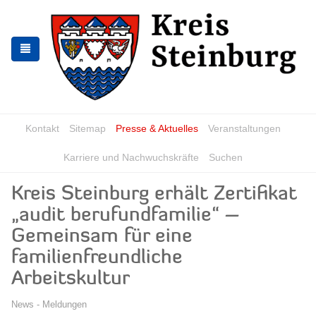
Zur
Zum
Navigation
Inhalt
springen
springen
Kontakt
Sitemap
Presse & Aktuelles
Veranstaltungen
Karriere und Nachwuchskräfte
Suchen
Kreis Steinburg erhält Zertifikat
„audit berufundfamilie“ –
Gemeinsam für eine
familienfreundliche
Arbeitskultur
News - Meldungen