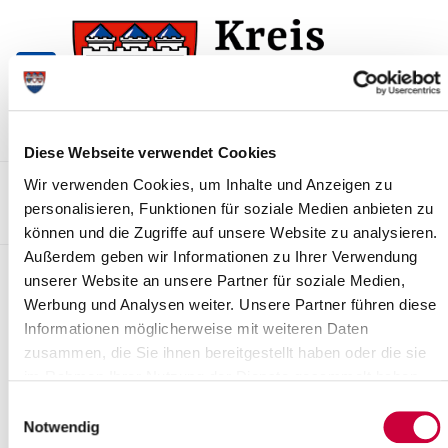
Zur
Zum
Navigation
Inhalt
springen
springen
Diese Webseite verwendet Cookies
Kontakt
Sitemap
Presse & Aktuelles
Veranstaltungen
Wir verwenden Cookies, um Inhalte und Anzeigen zu
personalisieren, Funktionen für soziale Medien anbieten zu
Karriere und Nachwuchskräfte
Suchen
können und die Zugriffe auf unsere Website zu analysieren.
Außerdem geben wir Informationen zu Ihrer Verwendung
Impfzentrum Steinburg 7-Tage-
unserer Website an unsere Partner für soziale Medien,
Woche
Werbung und Analysen weiter. Unsere Partner führen diese
Informationen möglicherweise mit weiteren Daten
News - Meldungen
zusammen, die Sie ihnen bereitgestellt haben oder die sie
Das Impfzentrum Steinburg
schließt am 26.09.2021.
im Rahmen Ihrer Nutzung der Dienste gesammelt haben.
In der letzten Öffnungswoche ist das Impfzentrum zu folgenden
Einwilligungsauswahl
Zeiten für Sie geöffnet:
Notwendig
Montag – Sonntag in der Zeit von 9.00 Uhr bis 12.00 Uhr