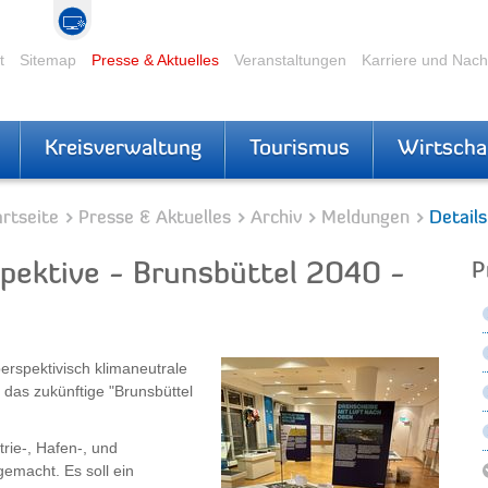
t
Sitemap
Presse & Aktuelles
Veranstaltungen
Karriere und Nac
Kreisverwaltung
Tourismus
Wirtscha
rtseite
Presse & Aktuelles
Archiv
Meldungen
Details
ektive - Brunsbüttel 2040 -
P
erspektivisch klimaneutrale
 das zukünftige "Brunsbüttel
rie-, Hafen-, und
gemacht. Es soll ein