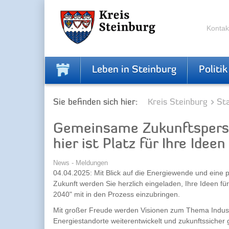
Zur
Zum
Navigation
Inhalt
springen
springen
Kontak
Leben in Steinburg
Politik
Sie befinden sich hier:
Kreis Steinburg
Sta
Gemeinsame Zukunftspersp
hier ist Platz für Ihre Ideen
News - Meldungen
04.04.2025: Mit Blick auf die Energiewende und eine p
Zukunft werden Sie herzlich eingeladen, Ihre Ideen für
2040" mit in den Prozess einzubringen.
Mit großer Freude werden Visionen zum Thema Indust
Energiestandorte weiterentwickelt und zukunftssicher 