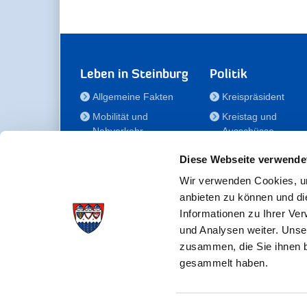
Leben in Steinburg
Politik
Allgemeine Fakten
Kreispräsident
Mobilität und
Kreistag und
Nahverkehr
Ausschüsse
Bauen und Wohnen
Die/Der Beauftragt
Diese Webseite verwende
für Menschen mit
Kultur und Freizeit
Behinderung
Wir verwenden Cookies, um
Familie
anbieten zu können und di
Der
Gesundheit
Informationen zu Ihrer Ve
Kreisseniorenbeirat
und Analysen weiter. Unse
Bildung
Förderstiftung
zusammen, die Sie ihnen b
Fördergesellschaft
gesammelt haben.