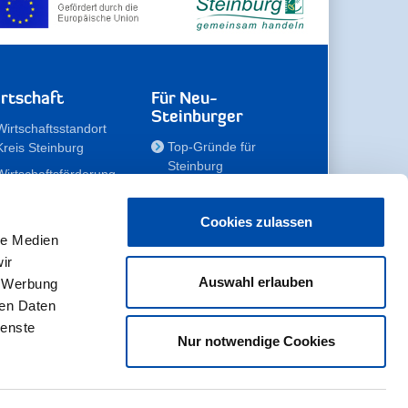
rtschaft
Für Neu-
Steinburger
Wirtschaftsstandort
Top-Gründe für
Kreis Steinburg
Steinburg
Wirtschaftsförderung
Familien
Kompetenzteam
Meine Immobilie
Unternehmen
Cookies zulassen
le Medien
Erholen
Zahlen, Daten,
ir
Fakten
Unsere Rekorde
Auswahl erlauben
, Werbung
Gewerbeflächen
Zukunftskampagne
ren Daten
ienste
Nur notwendige Cookies