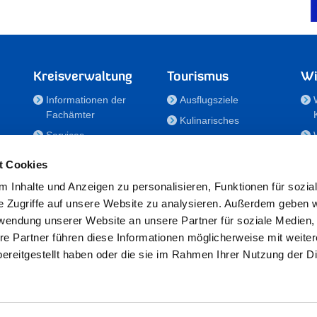
Kreisverwaltung
Tourismus
Wi
Informationen der
Ausflugsziele
Fachämter
Kulinarisches
Services
Aktivitäten in Holstein
e
Karriere und
Unterkünfte
t Cookies
Nachwuchskräfte
Veranstaltungen
 Inhalte und Anzeigen zu personalisieren, Funktionen für sozia
Notdienste
e Zugriffe auf unsere Website zu analysieren. Außerdem geben w
Bekanntmachungen
rwendung unserer Website an unsere Partner für soziale Medien
Formulare/Downloads
re Partner führen diese Informationen möglicherweise mit weite
RSS-Feeds
ereitgestellt haben oder die sie im Rahmen Ihrer Nutzung der D
/Sportförderung