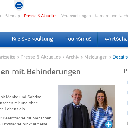
t
Sitemap
Presse & Aktuelles
Veranstaltungen
Karriere und Nac
Kreisverwaltung
Tourismus
Wirtscha
rtseite
Presse & Aktuelles
Archiv
Meldungen
Details
hen mit Behinderungen
P
rank Menke und Sabrina
enschen mit und ohne
hen Lebens ein.
er Beauftragter für Menschen
lückstädter blickt auf eine