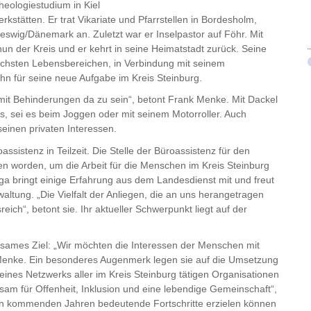
heologiestudium in Kiel
kstätten. Er trat Vikariate und Pfarrstellen in Bordesholm,
eswig/Dänemark an. Zuletzt war er Inselpastor auf Föhr. Mit
nun der Kreis und er kehrt in seine Heimatstadt zurück. Seine
chsten Lebensbereichen, in Verbindung mit seinem
ihn für seine neue Aufgabe im Kreis Steinburg.
mit Behinderungen da zu sein“, betont Frank Menke. Mit Dackel
gs, sei es beim Joggen oder mit seinem Motorroller. Auch
inen privaten Interessen.
assistenz in Teilzeit. Die Stelle der Büroassistenz für den
en worden, um die Arbeit für die Menschen im Kreis Steinburg
ga bringt einige Erfahrung aus dem Landesdienst mit und freut
altung. „Die Vielfalt der Anliegen, die an uns herangetragen
ch“, betont sie. Ihr aktueller Schwerpunkt liegt auf der
ames Ziel: „Wir möchten die Interessen der Menschen mit
t Menke. Ein besonderes Augenmerk legen sie auf die Umsetzung
nes Netzwerks aller im Kreis Steinburg tätigen Organisationen
am für Offenheit, Inklusion und eine lebendige Gemeinschaft“,
 den kommenden Jahren bedeutende Fortschritte erzielen können