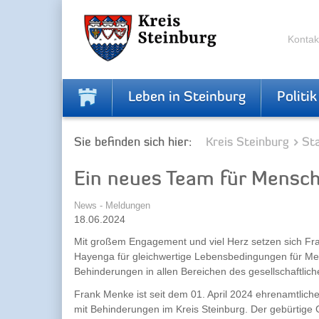
Zur
Zum
Navigation
Inhalt
springen
springen
Kontak
Leben in Steinburg
Politik
Sie befinden sich hier:
Kreis Steinburg
Sta
Ein neues Team für Mensc
News - Meldungen
18.06.2024
Mit großem Engagement und viel Herz setzen sich F
Hayenga für gleichwertige Lebensbedingungen für M
Behinderungen in allen Bereichen des gesellschaftlic
Frank Menke ist seit dem 01. April 2024 ehrenamtlich
mit Behinderungen im Kreis Steinburg. Der gebürtige G