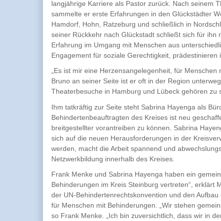
langjährige Karriere als Pastor zurück. Nach seinem T
sammelte er erste Erfahrungen in den Glückstädter Wer
Hamdorf, Hohn, Ratzeburg und schließlich in Nordschl
seiner Rückkehr nach Glückstadt schließt sich für ihn 
Erfahrung im Umgang mit Menschen aus unterschiedli
Engagement für soziale Gerechtigkeit, prädestinieren 
„Es ist mir eine Herzensangelegenheit, für Menschen 
Bruno an seiner Seite ist er oft in der Region unterwe
Theaterbesuche in Hamburg und Lübeck gehören zu se
Ihm tatkräftig zur Seite steht Sabrina Hayenga als Büro
Behindertenbeauftragten des Kreises ist neu geschaff
breitgestellter vorantreiben zu können. Sabrina Hayen
sich auf die neuen Herausforderungen in der Kreisverw
werden, macht die Arbeit spannend und abwechslungsrei
Netzwerkbildung innerhalb des Kreises.
Frank Menke und Sabrina Hayenga haben ein gemeins
Behinderungen im Kreis Steinburg vertreten“, erklär
der UN-Behindertenrechtskonvention und den Aufbau ei
für Menschen mit Behinderungen. „Wir stehen gemeins
so Frank Menke. „Ich bin zuversichtlich, dass wir in