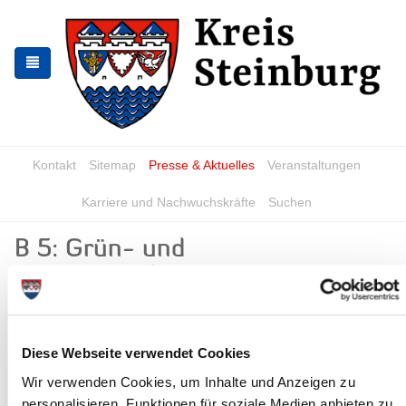
Zur
Zum
Navigation
Inhalt
springen
springen
Kontakt
Sitemap
Presse & Aktuelles
Veranstaltungen
Karriere und Nachwuchskräfte
Suchen
B 5: Grün- und
Wartungsarbeiten
News - Meldungen
Diese Webseite verwendet Cookies
Wir verwenden Cookies, um Inhalte und Anzeigen zu
personalisieren, Funktionen für soziale Medien anbieten zu