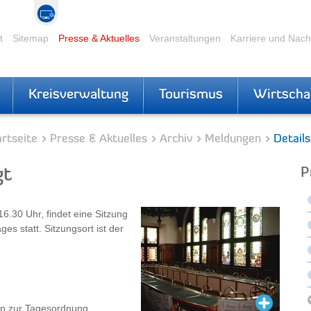
t
Sitemap
Presse & Aktuelles
Veranstaltungen
Karriere und Nac
Kreisverwaltung
Tourismus
Wirtscha
rtseite
Presse & Aktuelles
Archiv
Meldungen
Details
gt
P
.30 Uhr, findet eine Sitzung
s statt. Sitzungsort ist der
en zur Tagesordnung