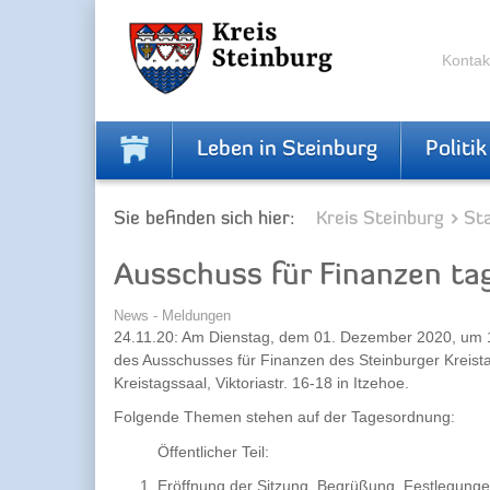
Zur
Zum
Navigation
Inhalt
springen
springen
Kontak
Leben in Steinburg
Politik
Sie befinden sich hier:
Kreis Steinburg
Sta
Ausschuss für Finanzen ta
News - Meldungen
24.11.20: Am Dienstag, dem 01. Dezember 2020, um 16
des Ausschusses für Finanzen des Steinburger Kreistage
Kreistagssaal, Viktoriastr. 16-18 in Itzehoe.
Folgende Themen stehen auf der Tagesordnung:
Öffentlicher Teil:
Eröffnung der Sitzung, Begrüßung, Festlegung