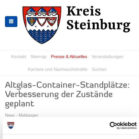
Zur
Zum
Navigation
Inhalt
springen
springen
Kontakt
Sitemap
Presse & Aktuelles
Veranstaltungen
Karriere und Nachwuchskräfte
Suchen
Altglas-Container-Standplätze:
Verbesserung der Zustände
geplant
News - Meldungen