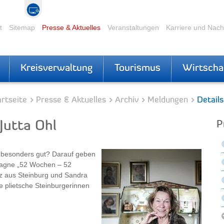
t
Sitemap
Presse & Aktuelles
Veranstaltungen
Karriere und Nac
Kreisverwaltung
Tourismus
Wirtscha
rtseite
Presse & Aktuelles
Archiv
Meldungen
Details
Jutta Ohl
P
z besonders gut? Darauf geben
pagne „52 Wochen – 52
tz aus Steinburg und Sandra
ie plietsche Steinburgerinnen