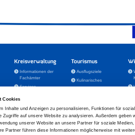
Kreisverwaltung
Tourismus
Wi
Informationen der
Ausflugsziele
Fachämter
Kulinarisches
Services
Aktivitäten in Holstein
e
Karriere und
Unterkünfte
t Cookies
Nachwuchskräfte
Veranstaltungen
 Inhalte und Anzeigen zu personalisieren, Funktionen für sozia
Notdienste
e Zugriffe auf unsere Website zu analysieren. Außerdem geben w
Bekanntmachungen
rwendung unserer Website an unsere Partner für soziale Medien
Formulare/Downloads
re Partner führen diese Informationen möglicherweise mit weite