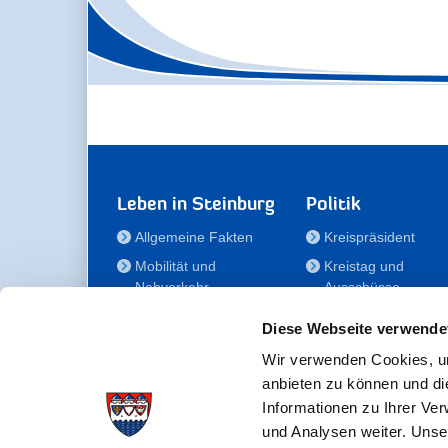
Leben in Steinburg
Politik
Allgemeine Fakten
Kreispräsident
Mobilität und
Kreistag und
Nahverkehr
Ausschüsse
Bauen und Wohnen
Die/Der Beauftragt
Diese Webseite verwende
für Menschen mit
Kultur und Freizeit
Behinderung
Wir verwenden Cookies, um
Familie
anbieten zu können und di
Der
Gesundheit
Informationen zu Ihrer Ve
Kreisseniorenbeirat
und Analysen weiter. Unse
Bildung
Förderstiftung