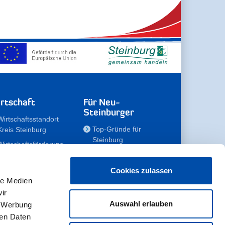
rtschaft
Für Neu-
Steinburger
Wirtschaftsstandort
Top-Gründe für
Kreis Steinburg
Steinburg
Wirtschaftsförderung
Familien
Kompetenzteam
Meine Immobilie
Unternehmen
Cookies zulassen
le Medien
Erholen
Zahlen, Daten,
ir
Fakten
Unsere Rekorde
Auswahl erlauben
, Werbung
Gewerbeflächen
Zukunftskampagne
ren Daten