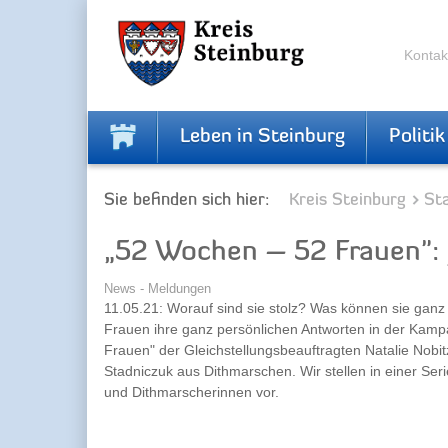
Zur
Zum
Navigation
Inhalt
springen
springen
Kontak
Leben in Steinburg
Politik
Sie befinden sich hier:
Kreis Steinburg
Sta
„52 Wochen – 52 Frauen": 
News - Meldungen
11.05.21: Worauf sind sie stolz? Was können sie gan
Frauen ihre ganz persönlichen Antworten in der Kam
Frauen" der Gleichstellungsbeauftragten Natalie Nobi
Stadniczuk aus Dithmarschen. Wir stellen in einer Ser
und Dithmarscherinnen vor.