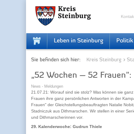
Zur
Zum
Navigation
Inhalt
springen
springen
Kontak
Leben in Steinburg
Politik
Sie befinden sich hier:
Kreis Steinburg
Sta
„52 Wochen – 52 Frauen": 
News - Meldungen
21.07.21: Worauf sind sie stolz? Was können sie gan
Frauen ihre ganz persönlichen Antworten in der Kam
Frauen" der Gleichstellungsbeauftragten Natalie Nobi
Stadniczuk aus Dithmarschen. Wir stellen in einer Ser
und Dithmarscherinnen vor.
29. Kalenderwoche: Gudrun Thiele