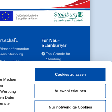
rtschaft
Für Neu-
Steinburger
Wirtschaftsstandort
Top-Gründe für
Kreis Steinburg
Steinburg
Wirtschaftsförderung
Familien
Kompetenzteam
Meine Immobilie
Unternehmen
Cookies zulassen
le Medien
Erholen
Zahlen, Daten,
ir
Fakten
Unsere Rekorde
Auswahl erlauben
, Werbung
Gewerbeflächen
Zukunftskampagne
ren Daten
ienste
Nur notwendige Cookies