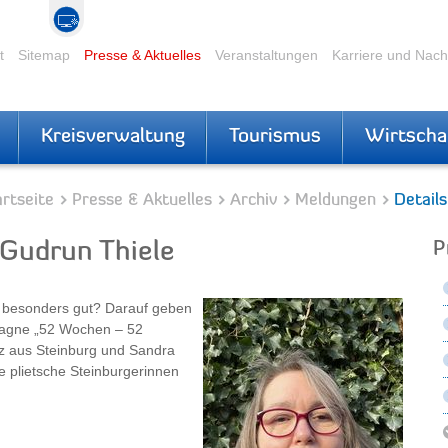
t
Sitemap
Presse & Aktuelles
Veranstaltungen
Karriere und Nac
Kreisverwaltung
Tourismus
Wirtscha
rtseite
Presse & Aktuelles
Archiv
Meldungen
Details
Gudrun Thiele
P
z besonders gut? Darauf geben
pagne „52 Wochen – 52
tz aus Steinburg und Sandra
ie plietsche Steinburgerinnen