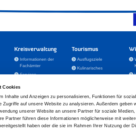
Kreisverwaltung
Tourismus
Wi
Informationen der
Ausflugsziele
Fachämter
Kulinarisches
Services
Aktivitäten in Holstein
e
Karriere und
Unterkünfte
t Cookies
Nachwuchskräfte
Veranstaltungen
 Inhalte und Anzeigen zu personalisieren, Funktionen für sozia
Notdienste
e Zugriffe auf unsere Website zu analysieren. Außerdem geben w
Bekanntmachungen
rwendung unserer Website an unsere Partner für soziale Medien
Formulare/Downloads
re Partner führen diese Informationen möglicherweise mit weite
RSS-Feeds
ereitgestellt haben oder die sie im Rahmen Ihrer Nutzung der D
/Sportförderung