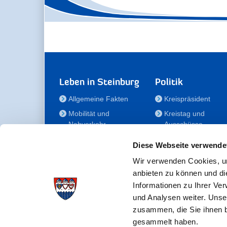
Leben in Steinburg
Politik
Allgemeine Fakten
Kreispräsident
Mobilität und
Kreistag und
Nahverkehr
Ausschüsse
Bauen und Wohnen
Die/Der Beauftragt
Diese Webseite verwende
für Menschen mit
Kultur und Freizeit
Behinderung
Wir verwenden Cookies, um
Familie
anbieten zu können und di
Der
Gesundheit
Informationen zu Ihrer Ve
Kreisseniorenbeirat
und Analysen weiter. Unse
Bildung
Förderstiftung
zusammen, die Sie ihnen b
Fördergesellschaft
gesammelt haben.