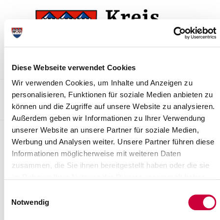
Zur
Zum
Navigation
Inhalt
springen
springen
Diese Webseite verwendet Cookies
Wir verwenden Cookies, um Inhalte und Anzeigen zu
Kontakt
Sitemap
Presse & Aktuelles
Veranstaltungen
personalisieren, Funktionen für soziale Medien anbieten zu
können und die Zugriffe auf unsere Website zu analysieren.
Karriere und Nachwuchskräfte
Suchen
Außerdem geben wir Informationen zu Ihrer Verwendung
unserer Website an unsere Partner für soziale Medien,
26.03.20: Covid -19:
Werbung und Analysen weiter. Unsere Partner führen diese
Stadtradeln wird verschoben
Informationen möglicherweise mit weiteren Daten
zusammen, die Sie ihnen bereitgestellt haben oder die sie
News - Meldungen
im Rahmen Ihrer Nutzung der Dienste gesammelt haben.
Einwilligungsauswahl
Notwendig