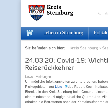
Zur
Zum
Navigation
Inhalt
springen
springen
Kontak
Leben in Steinburg
Politik
Sie befinden sich hier:
Kreis Steinburg
Sta
24.03.20: Covid-19: Wicht
Reiserückkehrer
News - Meldungen
Um mögliche Infektionsketten zu unterbrechen, haben
Risikogebieten laut
Liste
des Robert-Koch-Institute
Einreise in den Kreis Steinburg beim Gesundheitsamt z
eine mindestens 14-tägige häusliche Quarantäne. Alle
erhalten die Betroffenen nach der Kontaktaufnahme 