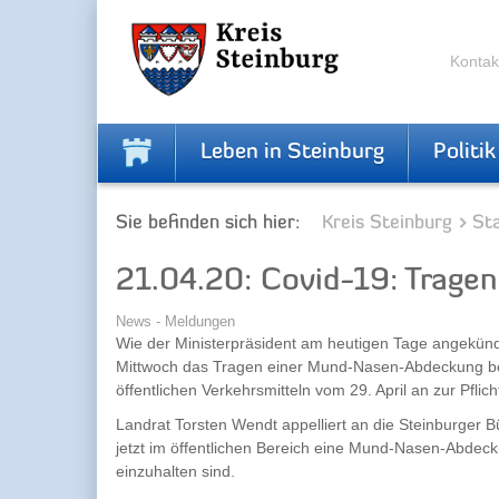
Zur
Zum
Navigation
Inhalt
springen
springen
Kontak
Leben in Steinburg
Politik
Sie befinden sich hier:
Kreis Steinburg
Sta
21.04.20: Covid-19: Trag
News - Meldungen
Wie der Ministerpräsident am heutigen Tage angekündi
Mittwoch das Tragen einer Mund-Nasen-Abdeckung be
öffentlichen Verkehrsmitteln vom 29. April an zur Pflic
Landrat Torsten Wendt appelliert an die Steinburger B
jetzt im öffentlichen Bereich eine Mund-Nasen-Abdeck
einzuhalten sind.