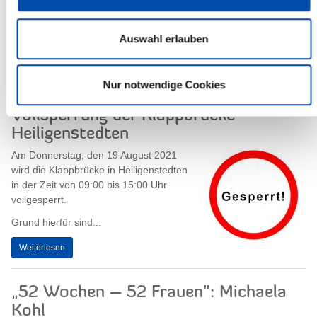
13.08.21 - Von Mittwoch bis Sonntag
(18.-22. August) in der Zeit von 14:00
bis 17:00 Uhr sowie zusätzlich von
Auswahl erlauben
Mittwoch bis Freitag (18.-20. August)...
Weiterlesen
Nur notwendige Cookies
Vollsperrung der Klappbrücke
Heiligenstedten
Am Donnerstag, den 19 August 2021
wird die Klappbrücke in Heiligenstedten
in der Zeit von 09:00 bis 15:00 Uhr
vollgesperrt.
Grund hierfür sind...
Weiterlesen
„52 Wochen – 52 Frauen": Michaela
Kohl