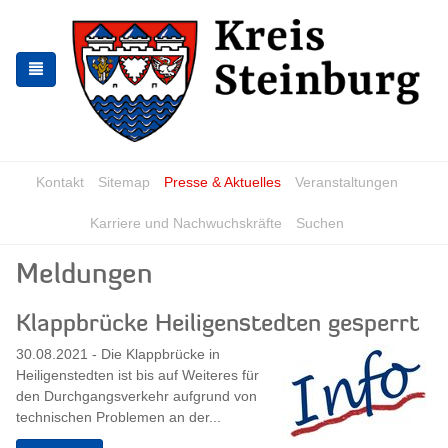
Zur
Zum
Navigation
Inhalt
springen
springen
Kontakt
Sitemap
Presse & Aktuelles
Veranstaltungen
Karriere und Nachwuchskräfte
Suchen
Meldungen
Klappbrücke Heiligenstedten gesperrt
30.08.2021 - Die Klappbrücke in
Heiligenstedten ist bis auf Weiteres für
den Durchgangsverkehr aufgrund von
technischen Problemen an der...