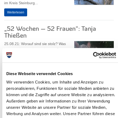
im Kreis Steinburg...
Weiterlesen
„52 Wochen – 52 Frauen": Tanja
Thießen
25.08.21: Worauf sind sie stolz? Was
können sie ganz besonders gut?
Darauf geben Frauen ihre ganz
persönlichen Antworten in der
Kampagne „52 Wochen –...
Diese Webseite verwendet Cookies
Weiterlesen
Wir verwenden Cookies, um Inhalte und Anzeigen zu
personalisieren, Funktionen für soziale Medien anbieten zu
Weitere offene Impfaktionen im
können und die Zugriffe auf unsere Website zu analysieren.
Impfzentrum Itzehoe
Außerdem geben wir Informationen zu Ihrer Verwendung
unserer Website an unsere Partner für soziale Medien,
Von Freitag bis Sonntag (27.-29.
August) in der Zeit von 9:00 bis 11:00
Werbung und Analysen weiter. Unsere Partner führen diese