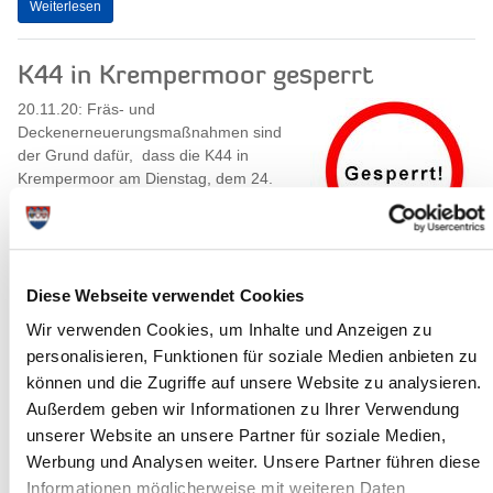
Weiterlesen
K44 in Krempermoor gesperrt
20.11.20: Fräs- und
Deckenerneuerungsmaßnahmen sind
der Grund dafür, dass die K44 in
Krempermoor am Dienstag, dem 24.
November 2020, voll gesperrt...
Weiterlesen
Diese Webseite verwendet Cookies
Ausschuss für Soziales, Familie,
Wir verwenden Cookies, um Inhalte und Anzeigen zu
Gesundheit, Gleichstellung und
personalisieren, Funktionen für soziale Medien anbieten zu
Inklusion tagt
können und die Zugriffe auf unsere Website zu analysieren.
19.11.20: Der Ausschuss für Soziales,
Außerdem geben wir Informationen zu Ihrer Verwendung
Familie, Gesundheit, Gleichstellung
unserer Website an unsere Partner für soziale Medien,
und Inklusion des Steinburger
Werbung und Analysen weiter. Unsere Partner führen diese
Kreistages (AfSFGGI) tagt am
Informationen möglicherweise mit weiteren Daten