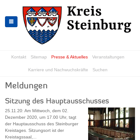
Zur
Zum
Navigation
Inhalt
springen
springen
Kontakt
Sitemap
Presse & Aktuelles
Veranstaltungen
Karriere und Nachwuchskräfte
Suchen
Meldungen
Sitzung des Hauptausschusses
25.11.20: Am Mittwoch, dem 02.
Dezember 2020, um 17.00 Uhr, tagt
der Hauptausschuss des Steinburger
Kreistages. Sitzungsort ist der
Kreistagssaal,...