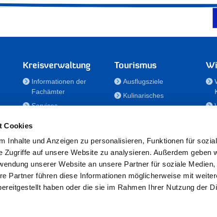
Kreisverwaltung
Tourismus
Wi
Informationen der
Ausflugsziele
Fachämter
Kulinarisches
Services
Aktivitäten in Holstein
e
Karriere und
Unterkünfte
t Cookies
Nachwuchskräfte
Veranstaltungen
 Inhalte und Anzeigen zu personalisieren, Funktionen für sozia
Notdienste
e Zugriffe auf unsere Website zu analysieren. Außerdem geben w
Bekanntmachungen
rwendung unserer Website an unsere Partner für soziale Medien
Formulare/Downloads
re Partner führen diese Informationen möglicherweise mit weite
RSS-Feeds
ereitgestellt haben oder die sie im Rahmen Ihrer Nutzung der D
/Sportförderung