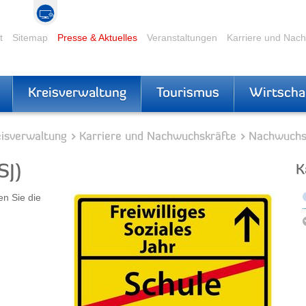
t
Sitemap
Presse & Aktuelles
Veranstaltungen
Karriere und Nac
Kreisverwaltung
Tourismus
Wirtscha
eisverwaltung
Karriere und Nachwuchskräfte
Nachwuchs
SJ)
K
en Sie die