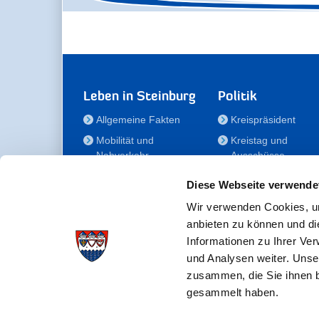
Leben in Steinburg
Politik
Allgemeine Fakten
Kreispräsident
Mobilität und
Kreistag und
Nahverkehr
Ausschüsse
Bauen und Wohnen
Die/Der Beauftragt
Diese Webseite verwende
für Menschen mit
Kultur und Freizeit
Behinderung
Wir verwenden Cookies, um
Familie
anbieten zu können und di
Der
Gesundheit
Informationen zu Ihrer Ve
Kreisseniorenbeirat
und Analysen weiter. Unse
Bildung
Förderstiftung
zusammen, die Sie ihnen b
Fördergesellschaft
gesammelt haben.