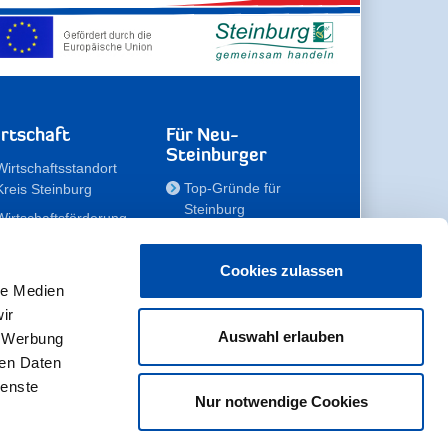
rtschaft
Für Neu-
Steinburger
Wirtschaftsstandort
Top-Gründe für
Kreis Steinburg
Steinburg
Wirtschaftsförderung
Familien
Kompetenzteam
Meine Immobilie
Unternehmen
Cookies zulassen
le Medien
Erholen
Zahlen, Daten,
ir
Fakten
Unsere Rekorde
Auswahl erlauben
, Werbung
Gewerbeflächen
Zukunftskampagne
ren Daten
ienste
Nur notwendige Cookies