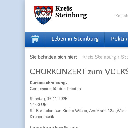
Zur
Zum
Navigation
Inhalt
springen
springen
Kontak
Leben in Steinburg
Politik
Sie befinden sich hier:
Kreis Steinburg
Sta
CHORKONZERT zum VOLK
Kurzbeschreibung:
Gemeinsam für den Frieden
Sonntag, 16.11.2025
17:00 Uhr
St.-Bartholomäus-Kirche Wilster, Am Markt 12a ,Wilste
Kirchenmusik