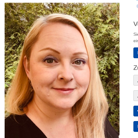
V
Si
ei
Z