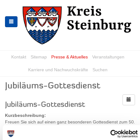
Zur
Zum
Navigation
Inhalt
springen
springen
Kontakt
Sitemap
Presse & Aktuelles
Veranstaltungen
Karriere und Nachwuchskräfte
Suchen
Jubiläums-Gottesdienst
Jubiläums-Gottesdienst
Kurzbeschreibung:
Freuen Sie sich auf einen ganz besonderen Gottesdienst zum 50.
Jubiläum des Gemeindezentrums
Wann?