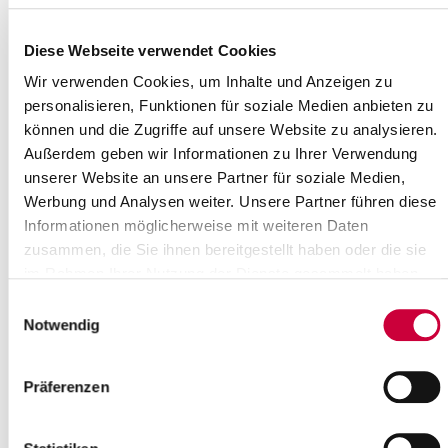
Sonntag, 30.11.2025
Uhrzeit:
17:00 Uhr
Diese Webseite verwendet Cookies
Wo genau?
Wir verwenden Cookies, um Inhalte und Anzeigen zu
St. Johannes-Gemeindezentrum, St. Johannes-Platz 1
personalisieren, Funktionen für soziale Medien anbieten zu
,Kremperheide
können und die Zugriffe auf unsere Website zu analysieren.
Kategorie:
Gottesdienste , Veranstaltung
Außerdem geben wir Informationen zu Ihrer Verwendung
unserer Website an unsere Partner für soziale Medien,
Quelle
Werbung und Analysen weiter. Unsere Partner führen diese
Informationen möglicherweise mit weiteren Daten
Ev.-Luth. St. Johannes-Kirchengemeinde Kremperheide
Sankt Johannes-Platz 1
zusammen, die Sie ihnen bereitgestellt haben oder die sie
25569 Kremperheide
im Rahmen Ihrer Nutzung der Dienste gesammelt haben.
Telefon:
+49 4821 779 73 44
Einwilligungsauswahl
E-Mail:
kirchengemeinde-kremperheide[at]kk-rm.de
Notwendig
Zurück zur Auswahl
Präferenzen
+
-