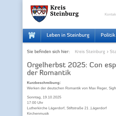
Zur
Zum
Navigation
Inhalt
springen
springen
Kontak
Leben in Steinburg
Politik
Sie befinden sich hier:
Kreis Steinburg
Sta
Orgelherbst 2025: Con esp
der Romantik
Kurzbeschreibung:
Werken der deutschen Romantik von Max Reger, Sigfrid
Sonntag, 19.10.2025
17:00 Uhr
Lutherkirche Lägerdorf, Stiftstraße 21 ,Lägerdorf
Kirchenmusik