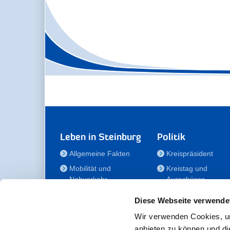
Leben in Steinburg
Politik
Allgemeine Fakten
Kreispräsident
Mobilität und
Kreistag und
Nahverkehr
Ausschüsse
Bauen und Wohnen
Die/Der Beauftragt
Diese Webseite verwende
für Menschen mit
Kultur und Freizeit
Behinderung
Wir verwenden Cookies, um
Familie
anbieten zu können und di