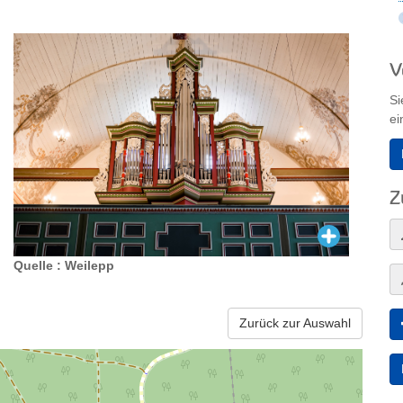
V
Si
ei
Z
Quelle : Weilepp
Zurück zur Auswahl