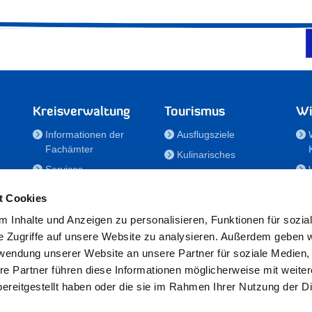
Kreisverwaltung
Tourismus
Wi
Informationen der
Ausflugsziele
Fachämter
Kulinarisches
Services
Aktivitäten in Holstein
e
Karriere und
Unterkünfte
t Cookies
Nachwuchskräfte
Veranstaltungen
 Inhalte und Anzeigen zu personalisieren, Funktionen für sozia
Notdienste
e Zugriffe auf unsere Website zu analysieren. Außerdem geben w
Bekanntmachungen
rwendung unserer Website an unsere Partner für soziale Medien
Formulare/Downloads
re Partner führen diese Informationen möglicherweise mit weite
RSS-Feeds
ereitgestellt haben oder die sie im Rahmen Ihrer Nutzung der D
/Sportförderung