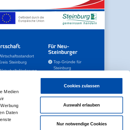
rtschaft
Für Neu-
Steinburger
Wirtschaftsstandort
Top-Gründe für
Kreis Steinburg
Steinburg
Wirtschaftsförderung
Familien
Kompetenzteam
Meine Immobilie
Unternehmen
Cookies zulassen
le Medien
Erholen
Zahlen, Daten,
ir
Fakten
Unsere Rekorde
Auswahl erlauben
, Werbung
Gewerbeflächen
Zukunftskampagne
ren Daten
ienste
Nur notwendige Cookies