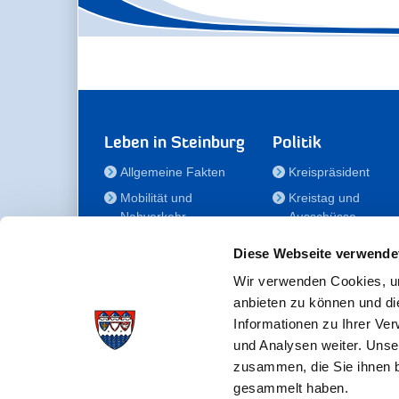
Leben in Steinburg
Politik
Allgemeine Fakten
Kreispräsident
Mobilität und
Kreistag und
Nahverkehr
Ausschüsse
Bauen und Wohnen
Die/Der Beauftragt
Diese Webseite verwende
für Menschen mit
Kultur und Freizeit
Behinderung
Wir verwenden Cookies, um
Familie
anbieten zu können und di
Der
Gesundheit
Informationen zu Ihrer Ve
Kreisseniorenbeirat
und Analysen weiter. Unse
Bildung
Förderstiftung
zusammen, die Sie ihnen b
Fördergesellschaft
gesammelt haben.