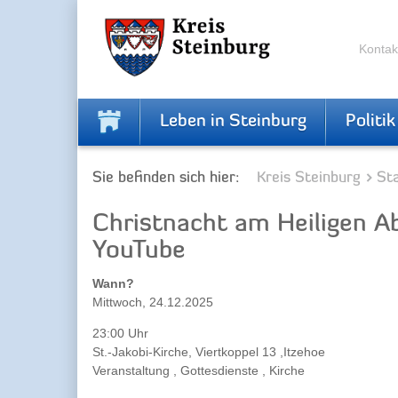
Zur
Zum
Navigation
Inhalt
springen
springen
Kontak
Leben in Steinburg
Politik
Sie befinden sich hier:
Kreis Steinburg
Sta
Christnacht am Heiligen Ab
YouTube
Wann?
Mittwoch, 24.12.2025
23:00 Uhr
St.-Jakobi-Kirche, Viertkoppel 13 ,Itzehoe
Veranstaltung , Gottesdienste , Kirche