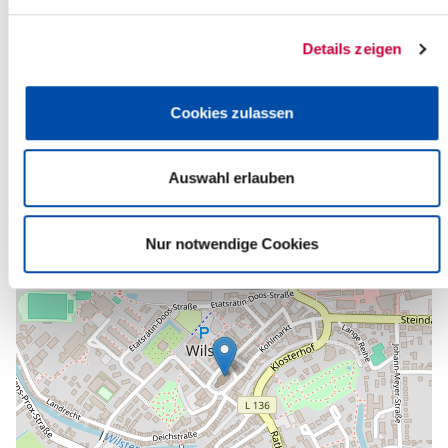
Ev.-Luth. Kirchengemeinde Wilster
Am Markt 12a
Details zeigen
25554 Wilster
Telefon:
+49 4823 255
E-Mail:
kirche-wilster[at]kk-rm.de
Cookies zulassen
Zurück zur Auswahl
Auswahl erlauben
+
-
Nur notwendige Cookies