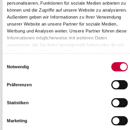
personalisieren, Funktionen für soziale Medien anbieten zu
können und die Zugriffe auf unsere Website zu analysieren.
Außerdem geben wir Informationen zu Ihrer Verwendung
unserer Website an unsere Partner für soziale Medien,
Werbung und Analysen weiter. Unsere Partner führen diese
Informationen möglicherweise mit weiteren Daten
zusammen, die Sie ihnen bereitgestellt haben oder die sie
im Rahmen Ihrer Nutzung der Dienste gesammelt haben.
Einwilligungsauswahl
Notwendig
Präferenzen
Quelle : Ev.-Luth. Kirchengemeinde Wilster
Langbeschreibung
Statistiken
Chor-, Instrumental- und Orgelmusik von Bach, Schubert, Reger,
Barte-Hanssen
Marketing
Quelle