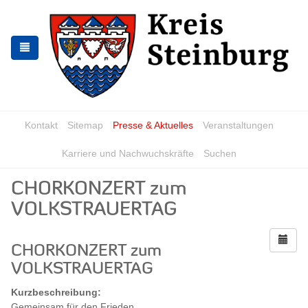
Zur
Zum
Navigation
Inhalt
springen
springen
Kontakt
Sitemap
Presse & Aktuelles
Veranstaltungen
Karriere und Nachwuchskräfte
Suchen
CHORKONZERT zum
VOLKSTRAUERTAG
CHORKONZERT zum
VOLKSTRAUERTAG
Kurzbeschreibung:
Gemeinsam für den Frieden