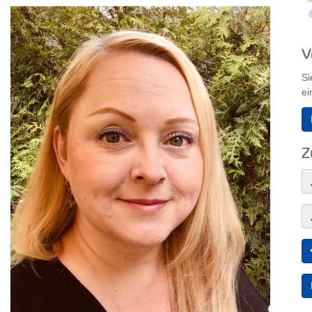
V
Si
ei
Z