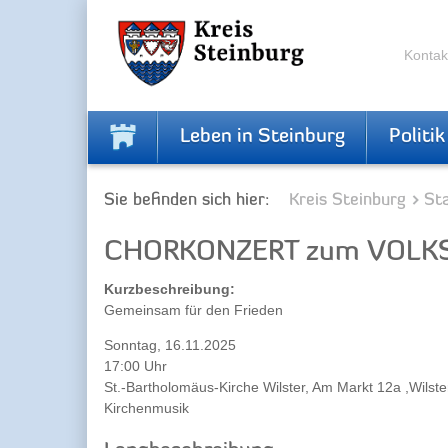
Zur
Zum
Navigation
Inhalt
springen
springen
Kontak
Leben in Steinburg
Politik
Sie befinden sich hier:
Kreis Steinburg
Sta
CHORKONZERT zum VOLK
Kurzbeschreibung:
Gemeinsam für den Frieden
Sonntag, 16.11.2025
17:00 Uhr
St.-Bartholomäus-Kirche Wilster, Am Markt 12a ,Wilste
Kirchenmusik