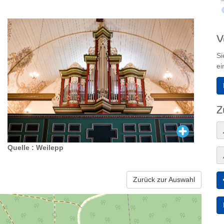
V
Si
ei
Z
Quelle : Weilepp
Zurück zur Auswahl