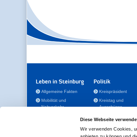
Leben in Steinburg
Politik
Allgemeine Fakten
Kreispräsident
Mobilität und
Kreistag und
Nahverkehr
Ausschüsse
Bauen und Wohnen
Die/Der Beauftragt
Diese Webseite verwende
für Menschen mit
Kultur und Freizeit
Behinderung
Wir verwenden Cookies, um
Familie
anbieten zu können und di