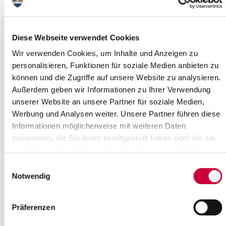
Uhrzeit:
10:00 Uhr
Wo genau?
Diese Webseite verwendet Cookies
St.-Jakobi-Kirche, Viertkoppel 13 ,Itzehoe
Kategorie:
Wir verwenden Cookies, um Inhalte und Anzeigen zu
Veranstaltung , Kirche , Gottesdienste
personalisieren, Funktionen für soziale Medien anbieten zu
können und die Zugriffe auf unsere Website zu analysieren.
Langbeschreibung
Außerdem geben wir Informationen zu Ihrer Verwendung
Alle sind herzlich eingeladen, mit uns Gottesdienst zu feiern
unserer Website an unsere Partner für soziale Medien,
Werbung und Analysen weiter. Unsere Partner führen diese
Quelle
Informationen möglicherweise mit weiteren Daten
zusammen, die Sie ihnen bereitgestellt haben oder die sie
Ev.-Luth. Kirchengemeinde St. Jakobi-Itzehoe
Viertkoppel 13
im Rahmen Ihrer Nutzung der Dienste gesammelt haben.
25524 Itzehoe
Einwilligungsauswahl
Telefon:
+49 4821 41099
Notwendig
E-Mail:
st.jakobi[at]kk-rm.de
Zurück zur Auswahl
Präferenzen