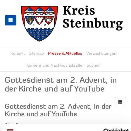
Zur
Zum
Navigation
Inhalt
springen
springen
Kontakt
Sitemap
Presse & Aktuelles
Veranstaltungen
Karriere und Nachwuchskräfte
Suchen
Gottesdienst am 2. Advent, in
der Kirche und auf YouTube
Gottesdienst am 2. Advent, in der
Kirche und auf YouTube
Wann?
Sonntag, 07.12.2025