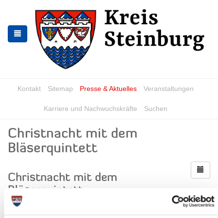
Zur
Zum
Navigation
Inhalt
springen
springen
Kontakt
Sitemap
Presse & Aktuelles
Veranstaltungen
Karriere und Nachwuchskräfte
Suchen
Christnacht mit dem
Bläserquintett
Christnacht mit dem
Bläserquintett
Wann?
Mittwoch, 24.12.2025