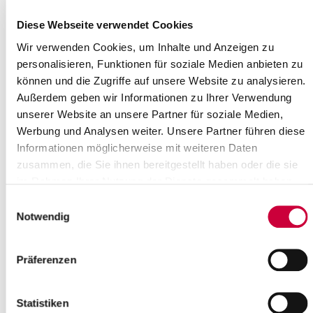
Uhrzeit:
Diese Webseite verwendet Cookies
23:00 Uhr
Wo genau?
Wir verwenden Cookies, um Inhalte und Anzeigen zu
Lutherkirche Lägerdorf, Stiftstraße 21 ,Lägerdorf
personalisieren, Funktionen für soziale Medien anbieten zu
Kategorie:
können und die Zugriffe auf unsere Website zu analysieren.
Veranstaltung , Gottesdienste
Außerdem geben wir Informationen zu Ihrer Verwendung
unserer Website an unsere Partner für soziale Medien,
Quelle
Werbung und Analysen weiter. Unsere Partner führen diese
Ev.-Luth. Kirchengemeinde Lägerdorf
Informationen möglicherweise mit weiteren Daten
Stiftstraße 21
zusammen, die Sie ihnen bereitgestellt haben oder die sie
25566 Lägerdorf
im Rahmen Ihrer Nutzung der Dienste gesammelt haben.
Telefon:
+49 4828 352
E-Mail:
kirchengemeinde-laegerdorf[at]kk-rm.de
Einwilligungsauswahl
Notwendig
Zurück zur Auswahl
Präferenzen
+
-
Statistiken