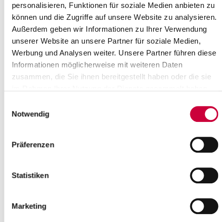
personalisieren, Funktionen für soziale Medien anbieten zu
können und die Zugriffe auf unsere Website zu analysieren.
Außerdem geben wir Informationen zu Ihrer Verwendung
unserer Website an unsere Partner für soziale Medien,
Werbung und Analysen weiter. Unsere Partner führen diese
Informationen möglicherweise mit weiteren Daten
zusammen, die Sie ihnen bereitgestellt haben oder die sie
im Rahmen Ihrer Nutzung der Dienste gesammelt haben.
Einwilligungsauswahl
Notwendig
Präferenzen
Quelle : Ev.-Luth. Kirchengemeinde Wilster
Langbeschreibung
Statistiken
Chor-, Instrumental- und Orgelmusik von Bach, Schubert, Reger,
Barte-Hanssen
Marketing
Quelle