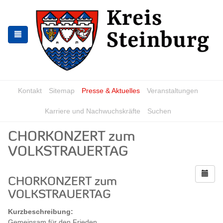
Zur
Zum
Navigation
Inhalt
springen
springen
Kontakt
Sitemap
Presse & Aktuelles
Veranstaltungen
Karriere und Nachwuchskräfte
Suchen
CHORKONZERT zum
VOLKSTRAUERTAG
CHORKONZERT zum
VOLKSTRAUERTAG
Kurzbeschreibung:
Gemeinsam für den Frieden