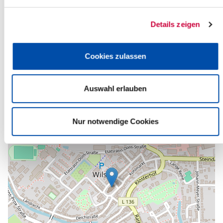
Ev.-Luth. Kirchengemeinde Wilster
Am Markt 12a
Details zeigen
25554 Wilster
Telefon:
+49 4823 255
E-Mail:
kirche-wilster[at]kk-rm.de
Cookies zulassen
Zurück zur Auswahl
Auswahl erlauben
+
-
Nur notwendige Cookies