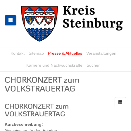
Zur
Zum
Navigation
Inhalt
springen
springen
Kontakt
Sitemap
Presse & Aktuelles
Veranstaltungen
Karriere und Nachwuchskräfte
Suchen
CHORKONZERT zum
VOLKSTRAUERTAG
CHORKONZERT zum
VOLKSTRAUERTAG
Kurzbeschreibung:
Gemeinsam für den Frieden