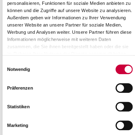
personalisieren, Funktionen für soziale Medien anbieten zu
können und die Zugriffe auf unsere Website zu analysieren.
Außerdem geben wir Informationen zu Ihrer Verwendung
unserer Website an unsere Partner für soziale Medien,
Werbung und Analysen weiter. Unsere Partner führen diese
Informationen möglicherweise mit weiteren Daten
zusammen, die Sie ihnen bereitgestellt haben oder die sie
im Rahmen Ihrer Nutzung der Dienste gesammelt haben.
Einwilligungsauswahl
Notwendig
Präferenzen
Quelle : Ev.-Luth. Kirchengemeinde Wilster
Langbeschreibung
Statistiken
Chor-, Instrumental- und Orgelmusik von Bach, Schubert, Reger,
Barte-Hanssen
Marketing
Quelle