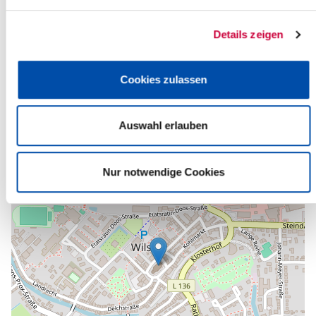
Ev.-Luth. Kirchengemeinde Wilster
Am Markt 12a
Details zeigen
25554 Wilster
Telefon:
+49 4823 255
E-Mail:
kirche-wilster[at]kk-rm.de
Cookies zulassen
Zurück zur Auswahl
Auswahl erlauben
+
-
Nur notwendige Cookies