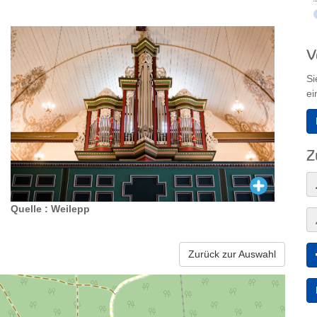
V
Si
ei
Z
Quelle : Weilepp
Zurück zur Auswahl