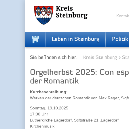
Zur
Zum
Navigation
Inhalt
springen
springen
Kontak
Leben in Steinburg
Politik
Sie befinden sich hier:
Kreis Steinburg
Sta
Orgelherbst 2025: Con esp
der Romantik
Kurzbeschreibung:
Werken der deutschen Romantik von Max Reger, Sigfrid
Sonntag, 19.10.2025
17:00 Uhr
Lutherkirche Lägerdorf, Stiftstraße 21 ,Lägerdorf
Kirchenmusik