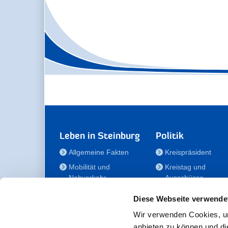
Leben in Steinburg
Politik
Allgemeine Fakten
Kreispräsident
Mobilität und
Kreistag und
Nahverkehr
Ausschüsse
Bauen und Wohnen
Die/Der Beauftragt
Diese Webseite verwende
für Menschen mit
Kultur und Freizeit
Behinderung
Wir verwenden Cookies, um
Familie
anbieten zu können und di