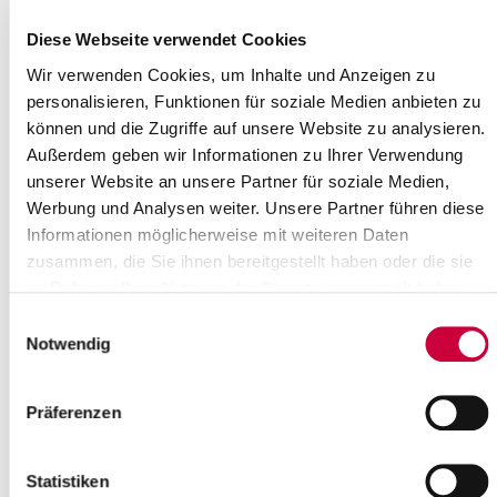
Uhrzeit:
Diese Webseite verwendet Cookies
23:00 Uhr
Wo genau?
Wir verwenden Cookies, um Inhalte und Anzeigen zu
Lutherkirche Lägerdorf, Stiftstraße 21 ,Lägerdorf
personalisieren, Funktionen für soziale Medien anbieten zu
Kategorie:
können und die Zugriffe auf unsere Website zu analysieren.
Veranstaltung , Gottesdienste
Außerdem geben wir Informationen zu Ihrer Verwendung
unserer Website an unsere Partner für soziale Medien,
Quelle
Werbung und Analysen weiter. Unsere Partner führen diese
Ev.-Luth. Kirchengemeinde Lägerdorf
Informationen möglicherweise mit weiteren Daten
Stiftstraße 21
zusammen, die Sie ihnen bereitgestellt haben oder die sie
25566 Lägerdorf
im Rahmen Ihrer Nutzung der Dienste gesammelt haben.
Telefon:
+49 4828 352
E-Mail:
kirchengemeinde-laegerdorf[at]kk-rm.de
Einwilligungsauswahl
Notwendig
Zurück zur Auswahl
Präferenzen
+
-
Statistiken