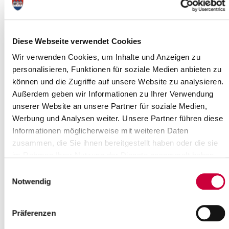
© Triggermouse / Pixabay
Diese Webseite verwendet Cookies
03.07.2025: Schützen Sie sich zuverlässig vor Krankheiten und
Wir verwenden Cookies, um Inhalte und Anzeigen zu
Infektionen. Gemeinsam mit der Landesregierung Schleswig-
personalisieren, Funktionen für soziale Medien anbieten zu
Holstein bietet das Gesundheitsamt Kreis Steinburg eine
monatliche Impfsprechstunde an.
können und die Zugriffe auf unsere Website zu analysieren.
Außerdem geben wir Informationen zu Ihrer Verwendung
Impfungen zählen zu den einfachsten Möglichkeiten, sich vor
unserer Website an unsere Partner für soziale Medien,
schweren Infektionskrankheiten zu schützen. Sie leisten einen
unverzichtbaren Beitrag zur Prävention und zum Erhalt der
Werbung und Analysen weiter. Unsere Partner führen diese
Gesundheit.
Informationen möglicherweise mit weiteren Daten
zusammen, die Sie ihnen bereitgestellt haben oder die sie
Hierzu bietet das Gesundheitsamt jeden zweiten Freitag im
im Rahmen Ihrer Nutzung der Dienste gesammelt haben.
Monat eine Impfsprechstunde an. Der nächste Termin wird
am
11
.07.2025 von 9 - 11 Uhr
stattfinden.
Einwilligungsauswahl
Notwendig
Ort: Gesundheitsamt Itzehoe, Viktoriastr. 17a, 25524 Itzehoe
Folgende Impfungen werden im Gesundheitsamt angeboten:
Präferenzen
Masern-Mumps-Röteln-Varizellen
Diphterie-Tetanus-Pertussis-Polio