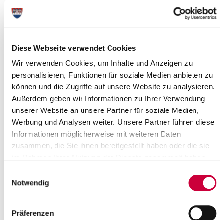
Jakobskreuzkraut: Entsorgung in die
Biotonne oder auf den
Wertstoffhöfen!
Diese Webseite verwendet Cookies
28.08.2024: Ausgerissene Jakobskreuzkrautpflanzen sollten nicht
auf den hauseigenen Kompost gebracht werden, da die Samen
Wir verwenden Cookies, um Inhalte und Anzeigen zu
hier keimfähig bleiben und...
personalisieren, Funktionen für soziale Medien anbieten zu
können und die Zugriffe auf unsere Website zu analysieren.
Weiterlesen
Außerdem geben wir Informationen zu Ihrer Verwendung
unserer Website an unsere Partner für soziale Medien,
Sitzung des Jugendhilfeausschusses
Werbung und Analysen weiter. Unsere Partner führen diese
Informationen möglicherweise mit weiteren Daten
28.08.2024: Am Mittwoch, dem 04. September 2024, um 17:00
Uhr, tagt der Jugendhilfeausschuss des Steinburger Kreistages.
zusammen, die Sie ihnen bereitgestellt haben oder die sie
Sitzungsort ist der...
im Rahmen Ihrer Nutzung der Dienste gesammelt haben.
Einwilligungsauswahl
Weiterlesen
Notwendig
Praktikum Westküste: Berufliche
Präferenzen
Orientierung leicht gemacht