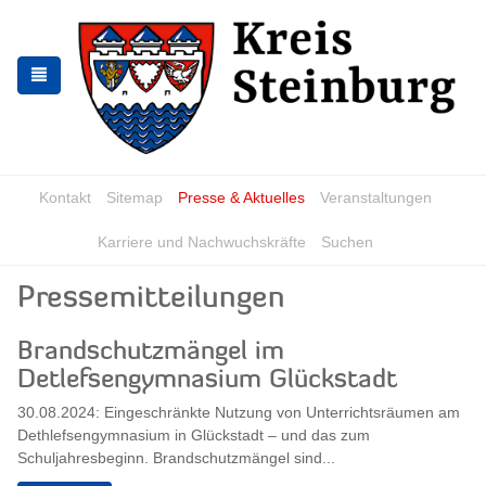
Zur
Zum
Navigation
Inhalt
springen
springen
Kontakt
Sitemap
Presse & Aktuelles
Veranstaltungen
Karriere und Nachwuchskräfte
Suchen
Pressemitteilungen
Brandschutzmängel im
Detlefsengymnasium Glückstadt
30.08.2024: Eingeschränkte Nutzung von Unterrichtsräumen am
Dethlefsengymnasium in Glückstadt – und das zum
Schuljahresbeginn. Brandschutzmängel sind...