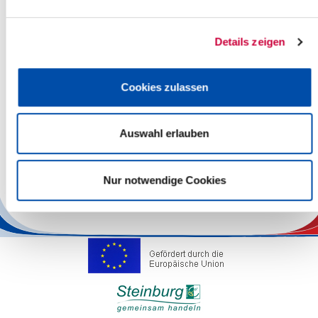
09.01.2024: Am Dienstag, dem 16. Januar 2024, um 17.30 Uhr,
findet eine Sitzung des Ausschusses für Soziales, Familie,
Details zeigen
Gesundheit, Gleichstellung und...
Weiterlesen
Cookies zulassen
Restmüllsäcke haben ausgedient
Auswahl erlauben
02.01.2024: Seit 2022 arbeitet die Abfallwirtschaft an der
Umstellung des Sammelsystems und nun ist auch der letzte
große Meilenstein Vergangenheit:...
Nur notwendige Cookies
Weiterlesen