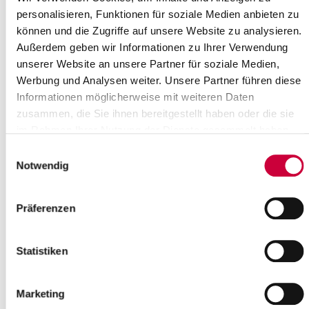
personalisieren, Funktionen für soziale Medien anbieten zu
können und die Zugriffe auf unsere Website zu analysieren.
Sitzung des Hauptausschusses
Außerdem geben wir Informationen zu Ihrer Verwendung
24.01.2024: Am Mittwoch, dem 31. Januar 2024, um 17.00 Uhr,
unserer Website an unsere Partner für soziale Medien,
tagt der Hauptausschuss des Steinburger Kreistages. Sitzungsort
Werbung und Analysen weiter. Unsere Partner führen diese
ist der Kreistagssaal,...
Informationen möglicherweise mit weiteren Daten
Weiterlesen
zusammen, die Sie ihnen bereitgestellt haben oder die sie
im Rahmen Ihrer Nutzung der Dienste gesammelt haben.
Umweltschutzausschuss tagt
Einwilligungsauswahl
Notwendig
16.01.2024: Die nächste Sitzung des Umweltschutzausschusses
findet am Montag, dem 22. Januar 2024, um 17.00 Uhr, im
Sitzungszimmer der Steinbeis...
Präferenzen
Weiterlesen
Statistiken
Sitzung des Ausschusses für Soziales,
Familie, Gesundheit, Gleichstellung
Marketing
und Inklusion