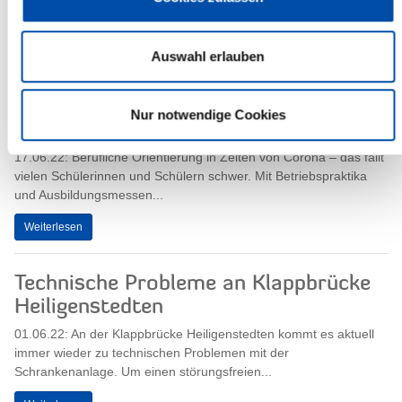
Majid, 35, aus dem Iran...
Weiterlesen
Auswahl erlauben
5 Tage, 5 Berufe, 5 Unternehmen:
Nur notwendige Cookies
Praktikumswoche Steinburg
17.06.22: Berufliche Orientierung in Zeiten von Corona – das fällt
vielen Schülerinnen und Schülern schwer. Mit Betriebspraktika
und Ausbildungsmessen...
Weiterlesen
Technische Probleme an Klappbrücke
Heiligenstedten
01.06.22: An der Klappbrücke Heiligenstedten kommt es aktuell
immer wieder zu technischen Problemen mit der
Schrankenanlage. Um einen störungsfreien...