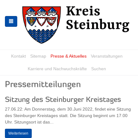
Zur
Zum
Navigation
Inhalt
springen
springen
Kontakt
Sitemap
Presse & Aktuelles
Veranstaltungen
Karriere und Nachwuchskräfte
Suchen
Pressemitteilungen
Sitzung des Steinburger Kreistages
27.06.22: Am Donnerstag, dem 30.Juni 2022, findet eine Sitzung
des Steinburger Kreistages statt. Die Sitzung beginnt um 17.00
Uhr. Sitzungsort ist das...
Weiterlesen