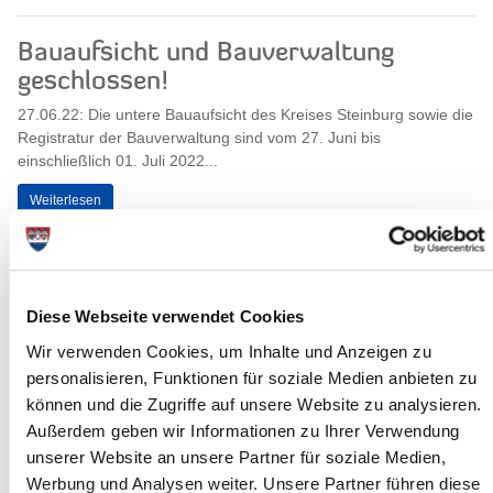
Bauaufsicht und Bauverwaltung
geschlossen!
27.06.22: Die untere Bauaufsicht des Kreises Steinburg sowie die
Registratur der Bauverwaltung sind vom 27. Juni bis
einschließlich 01. Juli 2022...
Weiterlesen
Günstig zur Ausbildung: hvv-
BonusTicket für Azubis
Diese Webseite verwendet Cookies
24.06.22: Seit dem 1. Januar 2022 heißt es für alle
Wir verwenden Cookies, um Inhalte und Anzeigen zu
Steinburgerinnen und Steinburger, die mit Bus und Bahn in der
personalisieren, Funktionen für soziale Medien anbieten zu
Region mobil sind oder sein wollen:...
können und die Zugriffe auf unsere Website zu analysieren.
Weiterlesen
Außerdem geben wir Informationen zu Ihrer Verwendung
unserer Website an unsere Partner für soziale Medien,
Werbung und Analysen weiter. Unsere Partner führen diese
Erstaufnahmeeinrichtung in