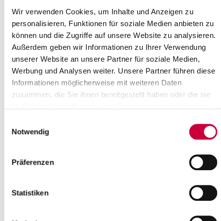
Weiterlesen
Wir verwenden Cookies, um Inhalte und Anzeigen zu
personalisieren, Funktionen für soziale Medien anbieten zu
Ausländerbehörde geschlossen
können und die Zugriffe auf unsere Website zu analysieren.
Außerdem geben wir Informationen zu Ihrer Verwendung
30.01.20: Am Freitag, dem 07. Februar 2020, sind die
unserer Website an unsere Partner für soziale Medien,
Ausländerbehörde, die Einbürgerungsbehörde und die
Werbung und Analysen weiter. Unsere Partner führen diese
Koordinierungsstelle Integration des Kreises...
Informationen möglicherweise mit weiteren Daten
Weiterlesen
zusammen, die Sie ihnen bereitgestellt haben oder die sie
im Rahmen Ihrer Nutzung der Dienste gesammelt haben.
Kreisgesundheitsamt zeitweise
Einwilligungsauswahl
Notwendig
geschlossen
28.01.20: Am Donnerstag, dem 30. Januar 2020, ist das
Gesundheitsamt des Kreises Steinburg ab 10.30 Uhr wegen einer
Präferenzen
Dienstversammlung geschlossen.
Weiterlesen
Statistiken
Sitzung des Hauptausschusses