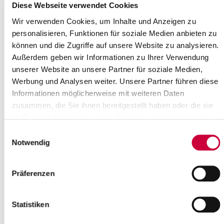
Diese Webseite verwendet Cookies
20.03.19: Das Gemeinsame Archiv des Kreises Steinburg und der
Wir verwenden Cookies, um Inhalte und Anzeigen zu
Stadt Itzehoe ist in der Zeit vom 08. bis zum 12. April 2019
personalisieren, Funktionen für soziale Medien anbieten zu
geschlossen. Ab der 16....
können und die Zugriffe auf unsere Website zu analysieren.
Weiterlesen
Außerdem geben wir Informationen zu Ihrer Verwendung
unserer Website an unsere Partner für soziale Medien,
Werbung und Analysen weiter. Unsere Partner führen diese
Online-Terminvergabe für die
Informationen möglicherweise mit weiteren Daten
Ausländerbehörde
zusammen, die Sie ihnen bereitgestellt haben oder die sie
20.03.19: Wichtige Neuerungen gibt es ab dem 01. April 2019 für
im Rahmen Ihrer Nutzung der Dienste gesammelt haben.
BesucherInnen der Ausländerbehörde des Kreises Steinburg: Um
Einwilligungsauswahl
lange Wartezeiten zu...
Notwendig
Weiterlesen
Präferenzen
Sitzung des Steinburger Kreistages
20.03.19: Am Mittwoch, dem 27. März 2019, findet eine Sitzung
Statistiken
des Steinburger Kreistages statt. Die Sitzung beginnt um 17.00
Uhr. Sitzungsort ist der...