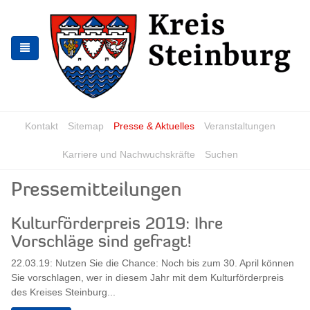
Zur
Zum
Navigation
Inhalt
springen
springen
Kontakt
Sitemap
Presse & Aktuelles
Veranstaltungen
Karriere und Nachwuchskräfte
Suchen
Pressemitteilungen
Kulturförderpreis 2019: Ihre
Vorschläge sind gefragt!
22.03.19: Nutzen Sie die Chance: Noch bis zum 30. April können
Sie vorschlagen, wer in diesem Jahr mit dem Kulturförderpreis
des Kreises Steinburg...