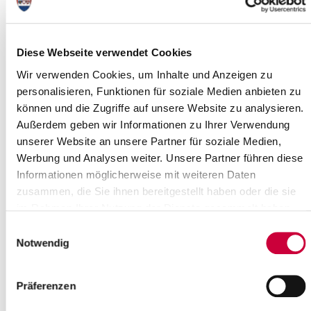
Straßensperrung K 53 Hohenaspe - B
77 / Hungriger Wolf
Diese Webseite verwendet Cookies
24.10.18: Im Rahmen des diesjährigen
Wir verwenden Cookies, um Inhalte und Anzeigen zu
Deckenerneuerungsprogramms des Kreises Steinburg werden
personalisieren, Funktionen für soziale Medien anbieten zu
zurzeit die Arbeiten an der K 53 - ab ca....
können und die Zugriffe auf unsere Website zu analysieren.
Außerdem geben wir Informationen zu Ihrer Verwendung
Weiterlesen
unserer Website an unsere Partner für soziale Medien,
Werbung und Analysen weiter. Unsere Partner führen diese
Sitzung des Steinburger Kreistages
Informationen möglicherweise mit weiteren Daten
24.10.18: Am 01. November 2018 findet eine Sitzung des
zusammen, die Sie ihnen bereitgestellt haben oder die sie
Steinburger Kreistages statt. Die Sitzung beginnt um 17.00 Uhr.
im Rahmen Ihrer Nutzung der Dienste gesammelt haben.
Sitzungsort ist der...
Einwilligungsauswahl
Notwendig
Weiterlesen
Präferenzen
Keine Müllabfuhr am 31. Oktober