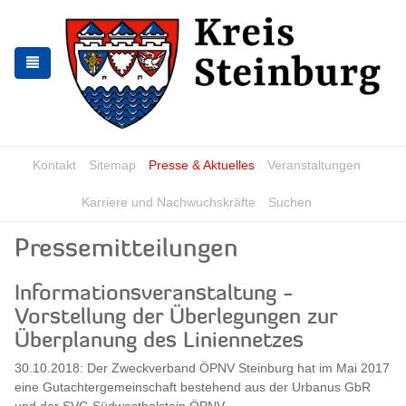
Zur
Zum
Navigation
Inhalt
springen
springen
Kontakt
Sitemap
Presse & Aktuelles
Veranstaltungen
Karriere und Nachwuchskräfte
Suchen
Pressemitteilungen
Informationsveranstaltung -
Vorstellung der Überlegungen zur
Überplanung des Liniennetzes
30.10.2018: Der Zweckverband ÖPNV Steinburg hat im Mai 2017
eine Gutachtergemeinschaft bestehend aus der Urbanus GbR