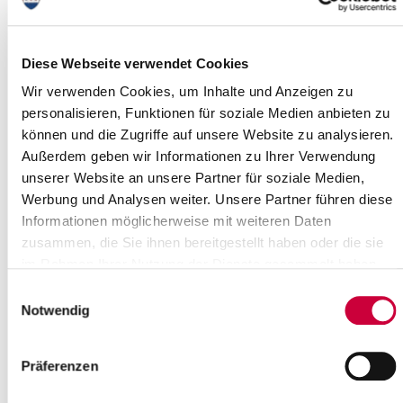
Wartungsarbeiten an der Klappbrücke
Heiligenstedten
Diese Webseite verwendet Cookies
12.09.2018: Am Donnerstag, den 13.09.2018 kann es zwischen
8:30 Uhr und 15:00 Uhr an der Klappbrücke in Heiligenstedten
Wir verwenden Cookies, um Inhalte und Anzeigen zu
zeitweise zu Wartezeiten bis...
personalisieren, Funktionen für soziale Medien anbieten zu
können und die Zugriffe auf unsere Website zu analysieren.
Weiterlesen
Außerdem geben wir Informationen zu Ihrer Verwendung
unserer Website an unsere Partner für soziale Medien,
Sitzung des Hauptausschusses
Werbung und Analysen weiter. Unsere Partner führen diese
Informationen möglicherweise mit weiteren Daten
12.09.2018: Am Mittwoch, den 19.09.2018, um 17.00 Uhr, tagt
zusammen, die Sie ihnen bereitgestellt haben oder die sie
der Hauptausschuss des Steinburger Kreistages.
im Rahmen Ihrer Nutzung der Dienste gesammelt haben.
Weiterlesen
Einwilligungsauswahl
Notwendig
Der Ausschuss für Finanzen tagt
12.09.2018: Am Dienstag, den 18.09.2018, um 16:30 Uhr findet
Präferenzen
eine Sitzung des Ausschusses für Finanzen des Steinburger
Kreistages statt.