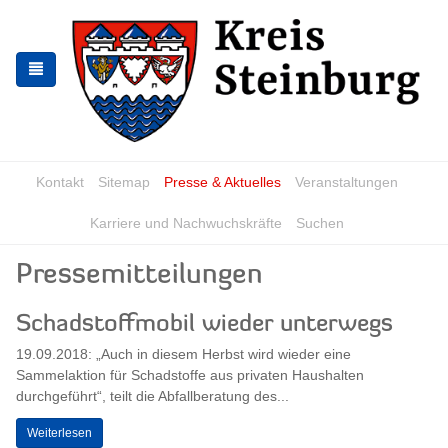
Zur
Zum
Navigation
Inhalt
springen
springen
Kontakt
Sitemap
Presse & Aktuelles
Veranstaltungen
Karriere und Nachwuchskräfte
Suchen
Pressemitteilungen
Schadstoffmobil wieder unterwegs
19.09.2018: „Auch in diesem Herbst wird wieder eine
Sammelaktion für Schadstoffe aus privaten Haushalten
durchgeführt“, teilt die Abfallberatung des...
Weiterlesen