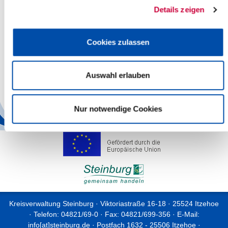
Details zeigen
Praktikumsnetzwerk „Rückenwind“ on
Air: Bewerbungsstart für Radiospot-
Cookies zulassen
Wettbewerb
Auswahl erlauben
Weiterlesen
Nur notwendige Cookies
Kreisverwaltung Steinburg · Viktoriastraße 16-18 · 25524 Itzehoe
· Telefon: 04821/69-0 · Fax: 04821/699-356 · E-Mail:
info[at]steinburg.de
· Postfach 1632 - 25506 Itzehoe ·