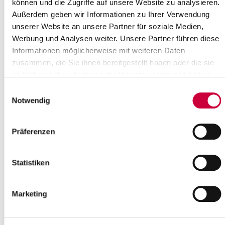
können und die Zugriffe auf unsere Website zu analysieren.
Weiterlesen
Außerdem geben wir Informationen zu Ihrer Verwendung
unserer Website an unsere Partner für soziale Medien,
Aktion „Saubere Landschaft“: Zeit für
Werbung und Analysen weiter. Unsere Partner führen diese
den Frühjahrsputz!
Informationen möglicherweise mit weiteren Daten
zusammen, die Sie ihnen bereitgestellt haben oder die sie
22.02.18: Sie gehört zum Frühling wie Schneeglöckchen und
im Rahmen Ihrer Nutzung der Dienste gesammelt haben.
Krokusse: Die Aktion „Saubere Landschaft“. Auch in diesem Jahr
ruft der Kreis Steinburg...
Einwilligungsauswahl
Notwendig
Weiterlesen
Präferenzen
Publikation zum
Kulturlandschaftswandel in den
Steinburger Elbmarschen erschienen
Statistiken
19.02.18: Druckfrisch liegt sie auf dem Tisch: Die Publikation „Der
Kulturlandschaftswandel in den Steinburger Elbmarschen“,
Marketing
herausgegeben vom...
Weiterlesen