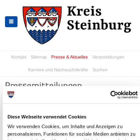
Zur
Zum
Navigation
Inhalt
springen
springen
Kontakt
Sitemap
Presse & Aktuelles
Veranstaltungen
Karriere und Nachwuchskräfte
Suchen
Pressemitteilungen
Schadstoffmobil im Kreis Steinburg
unterwegs
Diese Webseite verwendet Cookies
28.02.18: Auch in diesem Frühjahr läuft wieder eine besondere
Sammelaktion für Schadstoffe aus privaten Haushalten. Das
Wir verwenden Cookies, um Inhalte und Anzeigen zu
Schadstoffmobil steht in der...
personalisieren, Funktionen für soziale Medien anbieten zu