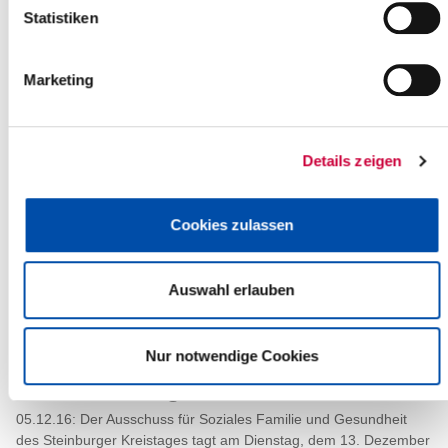
Statistiken
08.12.16: Die nächsten Sitzungen des Steinburger Kreistages
finden am Montag, dem 19. Dezember, und am Dienstag, dem
20. Dezember 2016, statt. Beide...
Marketing
Weiterlesen
Details zeigen
Führerscheinstelle am 16. Dezember
teilweise geschlossen
06.12.16: Am Freitag, dem 16. Dezember 2016, nehmen die
Cookies zulassen
MitarbeiterInnen der Steinburger Führerscheinstelle an einer
Fortbildung teil. Die...
Auswahl erlauben
Weiterlesen
Nur notwendige Cookies
Ausschuss für Soziales Familie und
Gesundheit tagt
05.12.16: Der Ausschuss für Soziales Familie und Gesundheit
des Steinburger Kreistages tagt am Dienstag, dem 13. Dezember