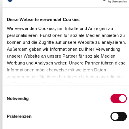
Projekt Rückenwind: Unternehmen für
Praktikumsplätze gesucht!
Diese Webseite verwendet Cookies
16.12.16: Andrea Richter sammelt Betriebe aller Art und zwar
solche, die Praktikumsplätze anbieten. Ein ungewöhnliches
Wir verwenden Cookies, um Inhalte und Anzeigen zu
Hobby, meinen Sie? Nein, Andrea...
personalisieren, Funktionen für soziale Medien anbieten zu
können und die Zugriffe auf unsere Website zu analysieren.
Weiterlesen
Außerdem geben wir Informationen zu Ihrer Verwendung
unserer Website an unsere Partner für soziale Medien,
Heiligabend und Silvester:
Werbung und Analysen weiter. Unsere Partner führen diese
Wertstoffhöfe und
Informationen möglicherweise mit weiteren Daten
zusammen, die Sie ihnen bereitgestellt haben oder die sie
Schadstoffannahme geschlossen
im Rahmen Ihrer Nutzung der Dienste gesammelt haben.
13.12.16: Die Wertstoffhöfe im Kreis Steinburg und die
Einwilligungsauswahl
Schadstoffannahmestelle des Kreises auf dem Betriebshof der
Notwendig
Firma Veolia in Itzehoe bleiben am...
Weiterlesen
Präferenzen
Sitzungen des Steinburger Kreistages