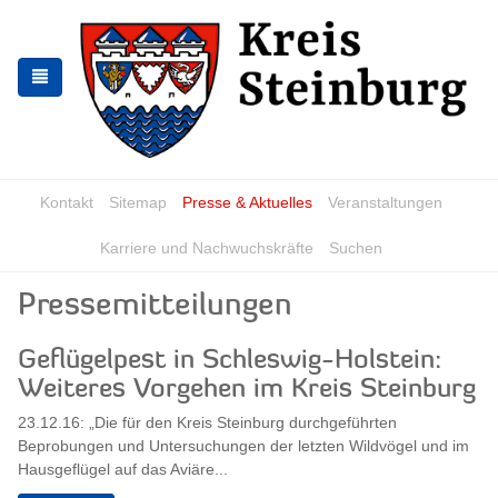
Zur
Zum
Navigation
Inhalt
springen
springen
Kontakt
Sitemap
Presse & Aktuelles
Veranstaltungen
Karriere und Nachwuchskräfte
Suchen
Pressemitteilungen
Geflügelpest in Schleswig-Holstein:
Weiteres Vorgehen im Kreis Steinburg
23.12.16: „Die für den Kreis Steinburg durchgeführten
Beprobungen und Untersuchungen der letzten Wildvögel und im
Hausgeflügel auf das Aviäre...