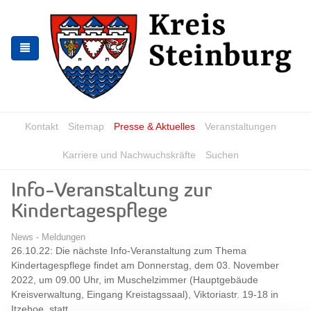
Zur
Zum
Navigation
Inhalt
springen
springen
Kontakt
Sitemap
Presse & Aktuelles
Veranstaltungen
Karriere und Nachwuchskräfte
Suchen
Info-Veranstaltung zur
Kindertagespflege
News - Meldungen
26.10.22: Die nächste Info-Veranstaltung zum Thema
Kindertagespflege findet am Donnerstag, dem 03. November
2022, um 09.00 Uhr, im Muschelzimmer (Hauptgebäude
Kreisverwaltung, Eingang Kreistagssaal), Viktoriastr. 19-18 in
Itzehoe, statt.