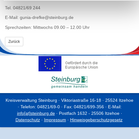
Tel. 04821/69 244
E-Mail: gunia-drefke@steinburg.de
Sprechzeiten: Mittwochs 09.00 – 12.00 Uhr
Zurück
Kreisverwaltung Steinburg · Viktoriastraße 16-18 · 25524 Itzehoe
· Telefon: 04821/69-0 · Fax: 04821/699-356 · E-Mail:
info[at]steinburg.de
· Postfach 1632 - 25506 Itzehoe ·
Datenschutz
·
Impressum
·
Hinweisgeberschutzgesetz